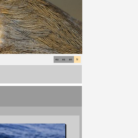
eu
es
en
fr