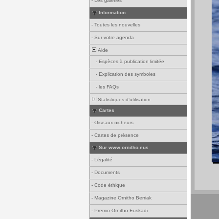
-
Les galeries
Information
-
Toutes les nouvelles
-
Sur votre agenda
Aide
-
Espèces à publication limitée
-
Explication des symboles
-
les FAQs
Statistiques d'utilisation
Cartes
-
Oiseaux nicheurs
-
Cartes de présence
Sur www.ornitho.eus
-
Légalité
-
Documents
-
Code éthique
-
Magazine Ornitho Berriak
-
Premio Ornitho Euskadi