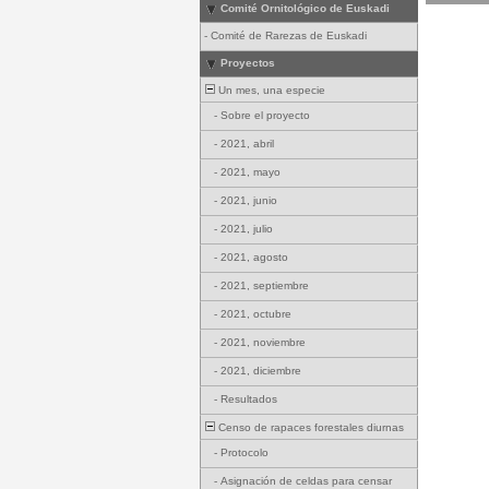
Comité Ornitológico de Euskadi
-
Comité de Rarezas de Euskadi
Proyectos
Un mes, una especie
-
Sobre el proyecto
-
2021, abril
-
2021, mayo
-
2021, junio
-
2021, julio
-
2021, agosto
-
2021, septiembre
-
2021, octubre
-
2021, noviembre
-
2021, diciembre
-
Resultados
Censo de rapaces forestales diurnas
-
Protocolo
-
Asignación de celdas para censar