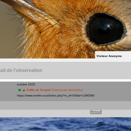
Visiteur Anonyme
ail de l'observation
octobre 2025
Puffin de Scopoli
(Calonectris diomedea)