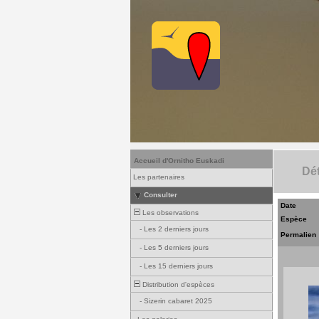
Accueil d'Ornitho Euskadi
Dét
Les partenaires
Consulter
Date
Les observations
Espèce
-
Les 2 derniers jours
Permalien
-
Les 5 derniers jours
-
Les 15 derniers jours
Distribution d'espèces
-
Sizerin cabaret 2025