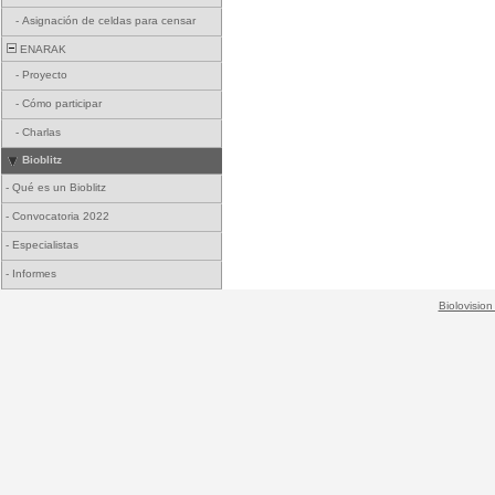
-
Asignación de celdas para censar
ENARAK
-
Proyecto
-
Cómo participar
-
Charlas
Bioblitz
-
Qué es un Bioblitz
-
Convocatoria 2022
-
Especialistas
-
Informes
Biolovision