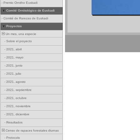
-
Premio Ornitho Euskadi
Comité Ornitológico de Euskadi
-
Comité de Rarezas de Euskadi
Proyectos
Un mes, una especie
-
Sobre el proyecto
-
2021, abril
-
2021, mayo
-
2021, junio
-
2021, julio
-
2021, agosto
-
2021, septiembre
-
2021, octubre
-
2021, noviembre
-
2021, diciembre
-
Resultados
Censo de rapaces forestales diurnas
-
Protocolo