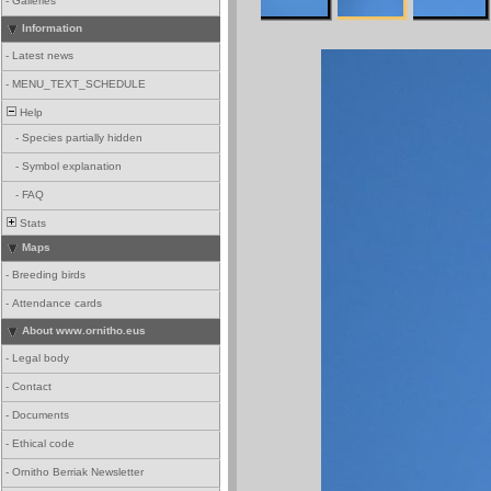
-
Galleries
Information
-
Latest news
-
MENU_TEXT_SCHEDULE
Help
-
Species partially hidden
-
Symbol explanation
-
FAQ
Stats
Maps
-
Breeding birds
-
Attendance cards
About www.ornitho.eus
-
Legal body
-
Contact
-
Documents
-
Ethical code
-
Ornitho Berriak Newsletter