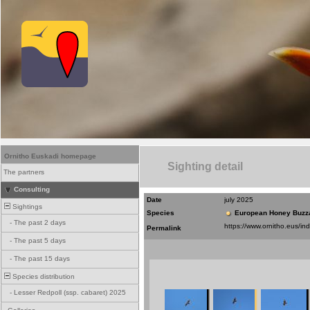
Ornitho Euskadi homepage
Sighting detail
The partners
Consulting
Date
july 2025
Sightings
Species
European Honey Buzz
-
The past 2 days
Permalink
-
The past 5 days
-
The past 15 days
Species distribution
-
Lesser Redpoll (ssp. cabaret) 2025