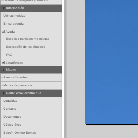
-
Galería de imágenes y sonidos
Información
-
Últimas noticias
-
En su agenda
Ayuda
-
Especies parcialmente ocultas
-
Explicación de los símbolos
-
FAQ
Estadísticas
Mapas
-
Aves nidificantes
-
Mapas de presencia
Sobre www.ornitho.eus
-
Legalidad
-
Contacto
-
Documentos
-
Código ético
-
Boletín Ornitho Berriak