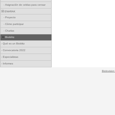
-
Asignación de celdas para censar
ENARAK
-
Proyecto
-
Cómo participar
-
Charlas
Bioblitz
-
Qué es un Bioblitz
-
Convocatoria 2022
-
Especialistas
-
Informes
Biolovision