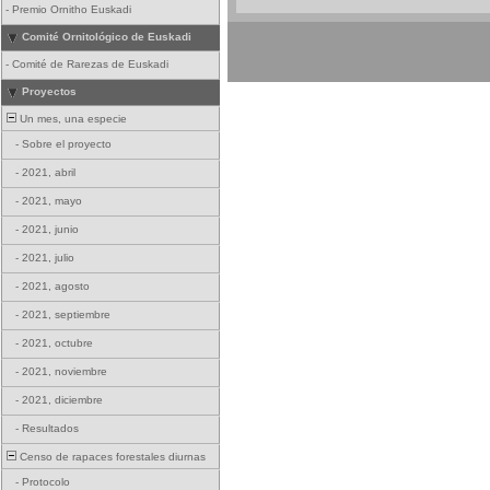
-
Premio Ornitho Euskadi
Comité Ornitológico de Euskadi
-
Comité de Rarezas de Euskadi
Proyectos
Un mes, una especie
-
Sobre el proyecto
-
2021, abril
-
2021, mayo
-
2021, junio
-
2021, julio
-
2021, agosto
-
2021, septiembre
-
2021, octubre
-
2021, noviembre
-
2021, diciembre
-
Resultados
Censo de rapaces forestales diurnas
-
Protocolo