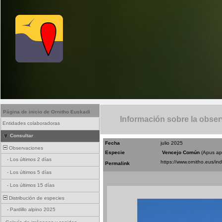
Página de inicio de Ornitho Euskadi
Información sobre la obse
Entidades colaboradoras
Consultar
Fecha
julio 2025
Observaciones
Especie
Vencejo Común
(Apus ap
-
Los últimos 2 días
Permalink
-
Los últimos 5 días
-
Los últimos 15 días
Distribución de especies
-
Pardillo alpino 2025