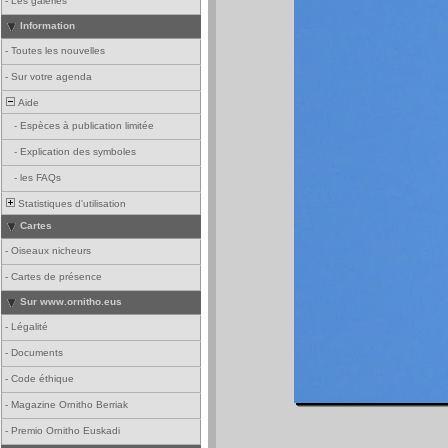
-
Les galeries
Information
-
Toutes les nouvelles
-
Sur votre agenda
Aide
-
Espèces à publication limitée
-
Explication des symboles
-
les FAQs
Statistiques d'utilisation
Cartes
-
Oiseaux nicheurs
-
Cartes de présence
Sur www.ornitho.eus
-
Légalité
-
Documents
-
Code éthique
-
Magazine Ornitho Berriak
-
Premio Ornitho Euskadi