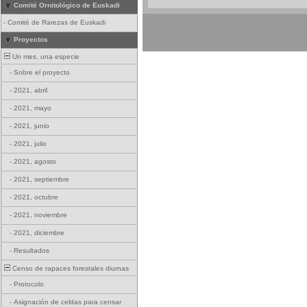
Comité Ornitológico de Euskadi
-
Comité de Rarezas de Euskadi
Proyectos
Un mes, una especie
-
Sobre el proyecto
-
2021, abril
-
2021, mayo
-
2021, junio
-
2021, julio
-
2021, agosto
-
2021, septiembre
-
2021, octubre
-
2021, noviembre
-
2021, diciembre
-
Resultados
Censo de rapaces forestales diurnas
-
Protocolo
-
Asignación de celdas para censar