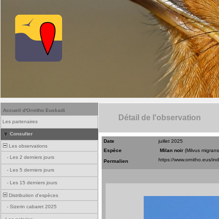
Accueil d'Ornitho Euskadi
Détail de l'observation
Les partenaires
Consulter
Date
juillet 2025
Les observations
Espèce
Milan noir
(Milvus migrans
-
Les 2 derniers jours
Permalien
-
Les 5 derniers jours
-
Les 15 derniers jours
Distribution d'espèces
-
Sizerin cabaret 2025