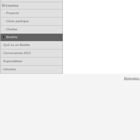
ENARAK
-
Proyecto
-
Cómo participar
-
Charlas
Bioblitz
-
Qué es un Bioblitz
-
Convocatoria 2022
-
Especialistas
-
Informes
Biolovision