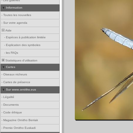
-
Les galeries
Information
-
Toutes les nouvelles
-
Sur votre agenda
Aide
-
Espèces à publication limitée
-
Explication des symboles
-
les FAQs
Statistiques d'utilisation
Cartes
-
Oiseaux nicheurs
-
Cartes de présence
Sur www.ornitho.eus
-
Légalité
-
Documents
-
Code éthique
-
Magazine Ornitho Berriak
-
Premio Ornitho Euskadi