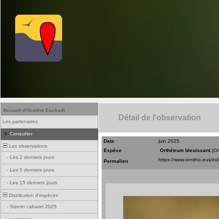
Accueil d'Ornitho Euskadi
Détail de l'observation
Les partenaires
Consulter
Date
juin 2025
Les observations
Espèce
Orthétrum bleuissant
(Or
-
Les 2 derniers jours
Permalien
-
Les 5 derniers jours
-
Les 15 derniers jours
Distribution d'espèces
-
Sizerin cabaret 2025