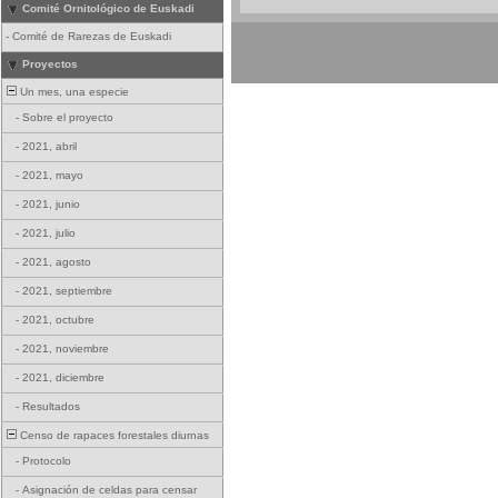
Comité Ornitológico de Euskadi
-
Comité de Rarezas de Euskadi
Proyectos
Un mes, una especie
-
Sobre el proyecto
-
2021, abril
-
2021, mayo
-
2021, junio
-
2021, julio
-
2021, agosto
-
2021, septiembre
-
2021, octubre
-
2021, noviembre
-
2021, diciembre
-
Resultados
Censo de rapaces forestales diurnas
-
Protocolo
-
Asignación de celdas para censar