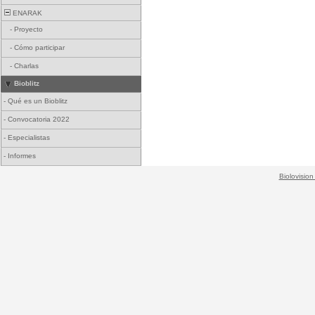
ENARAK
-
Proyecto
-
Cómo participar
-
Charlas
Bioblitz
-
Qué es un Bioblitz
-
Convocatoria 2022
-
Especialistas
-
Informes
Biolovision