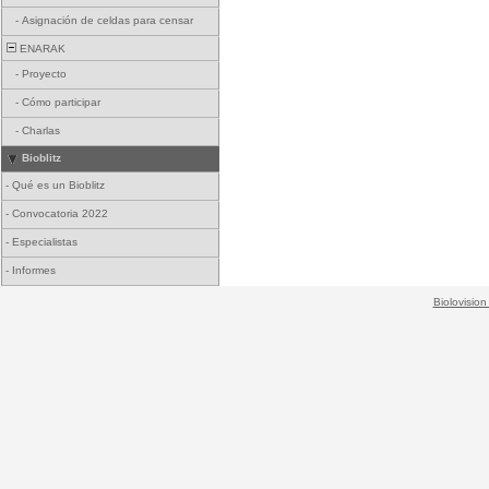
-
Asignación de celdas para censar
ENARAK
-
Proyecto
-
Cómo participar
-
Charlas
Bioblitz
-
Qué es un Bioblitz
-
Convocatoria 2022
-
Especialistas
-
Informes
Biolovision