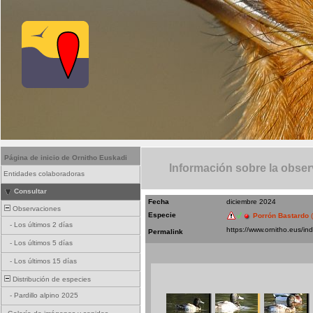
Página de inicio de Ornitho Euskadi
Información sobre la obse
Entidades colaboradoras
Consultar
Fecha
diciembre 2024
Observaciones
Especie
Porrón Bastardo
-
Los últimos 2 días
Permalink
-
Los últimos 5 días
-
Los últimos 15 días
Distribución de especies
-
Pardillo alpino 2025