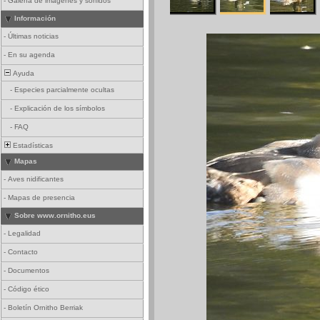
-
Galería de imágenes y sonidos
Información
-
Últimas noticias
-
En su agenda
Ayuda
-
Especies parcialmente ocultas
-
Explicación de los símbolos
-
FAQ
Estadísticas
Mapas
-
Aves nidificantes
-
Mapas de presencia
Sobre www.ornitho.eus
-
Legalidad
-
Contacto
-
Documentos
-
Código ético
-
Boletín Ornitho Berriak