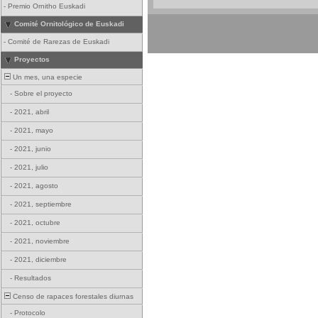
-
Premio Ornitho Euskadi
Comité Ornitológico de Euskadi
-
Comité de Rarezas de Euskadi
Proyectos
Un mes, una especie
-
Sobre el proyecto
-
2021, abril
-
2021, mayo
-
2021, junio
-
2021, julio
-
2021, agosto
-
2021, septiembre
-
2021, octubre
-
2021, noviembre
-
2021, diciembre
-
Resultados
Censo de rapaces forestales diurnas
-
Protocolo