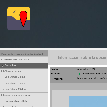
Página de inicio de Ornitho Euskadi
Información sobre la obse
Entidades colaboradoras
Consultar
Fecha
noviembre 2024
Observaciones
Especie
Vencejo Pálido
(Apus
-
Los últimos 2 días
Permalink
-
Los últimos 5 días
-
Los últimos 15 días
Distribución de especies
-
Pardillo alpino 2025