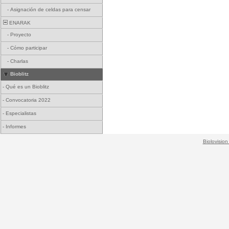
-
Asignación de celdas para censar
ENARAK
-
Proyecto
-
Cómo participar
-
Charlas
Bioblitz
-
Qué es un Bioblitz
-
Convocatoria 2022
-
Especialistas
-
Informes
Biolovision