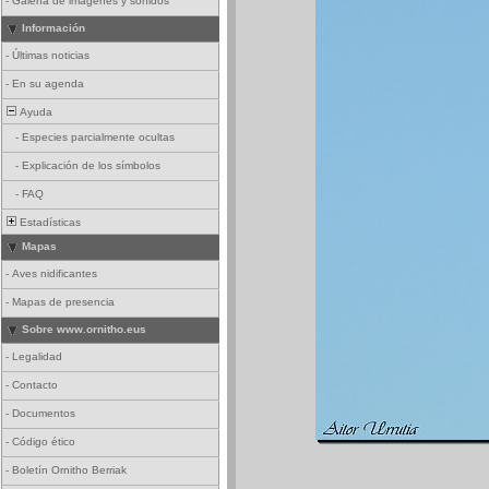
-
Galería de imágenes y sonidos
Información
-
Últimas noticias
-
En su agenda
Ayuda
-
Especies parcialmente ocultas
-
Explicación de los símbolos
-
FAQ
Estadísticas
Mapas
-
Aves nidificantes
-
Mapas de presencia
Sobre www.ornitho.eus
-
Legalidad
-
Contacto
-
Documentos
-
Código ético
-
Boletín Ornitho Berriak