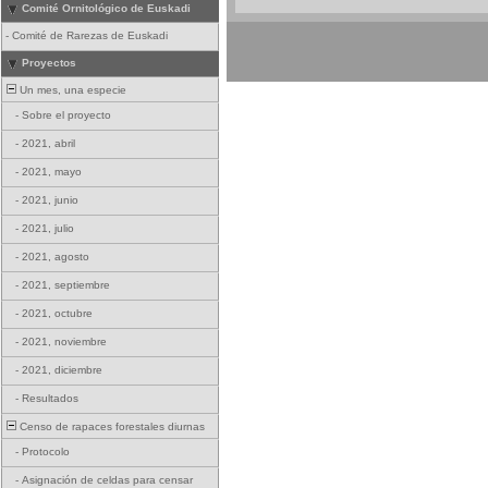
Comité Ornitológico de Euskadi
-
Comité de Rarezas de Euskadi
Proyectos
Un mes, una especie
-
Sobre el proyecto
-
2021, abril
-
2021, mayo
-
2021, junio
-
2021, julio
-
2021, agosto
-
2021, septiembre
-
2021, octubre
-
2021, noviembre
-
2021, diciembre
-
Resultados
Censo de rapaces forestales diurnas
-
Protocolo
-
Asignación de celdas para censar