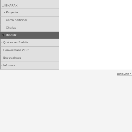
ENARAK
-
Proyecto
-
Cómo participar
-
Charlas
Bioblitz
-
Qué es un Bioblitz
-
Convocatoria 2022
-
Especialistas
-
Informes
Biolovision