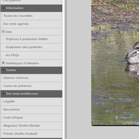
-
Les galeries
Information
-
Toutes les nouvelles
-
Sur votre agenda
Aide
-
Espèces à publication limitée
-
Explication des symboles
-
les FAQs
Statistiques d'utilisation
Cartes
-
Oiseaux nicheurs
-
Cartes de présence
Sur www.ornitho.eus
-
Légalité
-
Documents
-
Code éthique
-
Magazine Ornitho Berriak
-
Premio Ornitho Euskadi