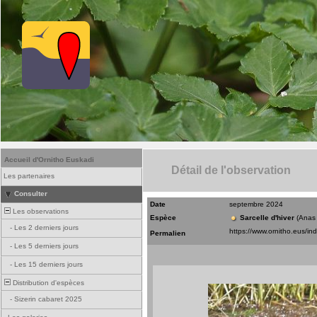
Accueil d'Ornitho Euskadi
Détail de l'observation
Les partenaires
Consulter
Date
septembre 2024
Les observations
Espèce
Sarcelle d'hiver
(Anas
-
Les 2 derniers jours
Permalien
-
Les 5 derniers jours
-
Les 15 derniers jours
Distribution d'espèces
-
Sizerin cabaret 2025