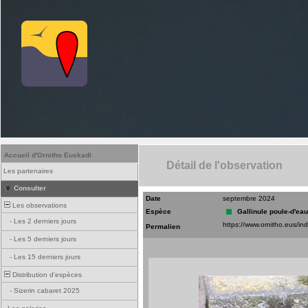
Accueil d'Ornitho Euskadi
Détail de l'observation
Les partenaires
Consulter
Date
septembre 2024
Les observations
Espèce
Gallinule poule-d'eau
-
Les 2 derniers jours
Permalien
-
Les 5 derniers jours
-
Les 15 derniers jours
Distribution d'espèces
-
Sizerin cabaret 2025