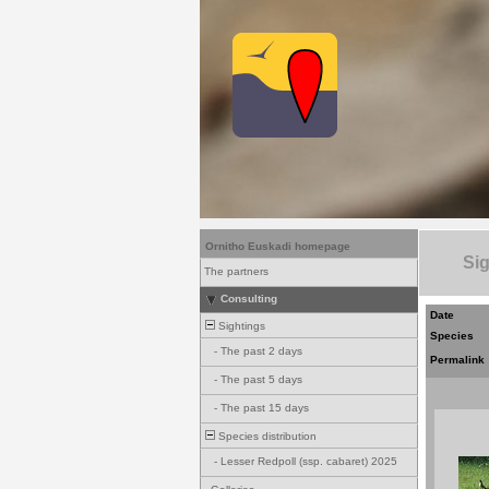
Ornitho Euskadi homepage
Sig
The partners
Consulting
Date
Sightings
Species
-
The past 2 days
Permalink
-
The past 5 days
-
The past 15 days
Species distribution
-
Lesser Redpoll (ssp. cabaret) 2025