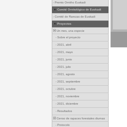
-
Premio Ornitho Euskadi
Comité Ornitológico de Euskadi
-
Comité de Rarezas de Euskadi
Proyectos
Un mes, una especie
-
Sobre el proyecto
-
2021, abril
-
2021, mayo
-
2021, junio
-
2021, julio
-
2021, agosto
-
2021, septiembre
-
2021, octubre
-
2021, noviembre
-
2021, diciembre
-
Resultados
Censo de rapaces forestales diurnas
-
Protocolo