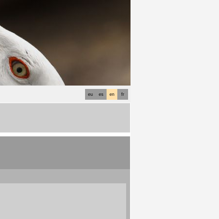
eu
es
en
fr