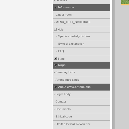
-
Galleries
Information
-
Latest news
-
MENU_TEXT_SCHEDULE
Help
-
Species partially hidden
-
Symbol explanation
-
FAQ
Stats
Maps
-
Breeding birds
-
Attendance cards
About www.ornitho.eus
-
Legal body
-
Contact
-
Documents
-
Ethical code
-
Ornitho Berriak Newsletter