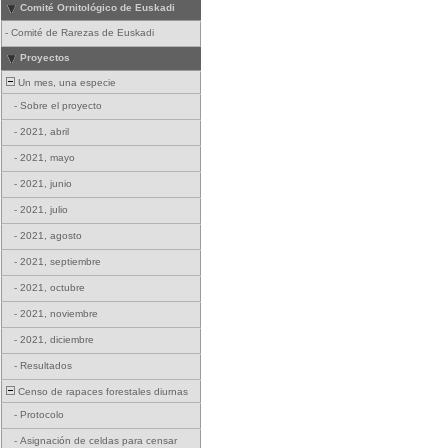
Comité Ornitológico de Euskadi
-
Comité de Rarezas de Euskadi
Proyectos
Un mes, una especie
-
Sobre el proyecto
-
2021, abril
-
2021, mayo
-
2021, junio
-
2021, julio
-
2021, agosto
-
2021, septiembre
-
2021, octubre
-
2021, noviembre
-
2021, diciembre
-
Resultados
Censo de rapaces forestales diurnas
-
Protocolo
-
Asignación de celdas para censar