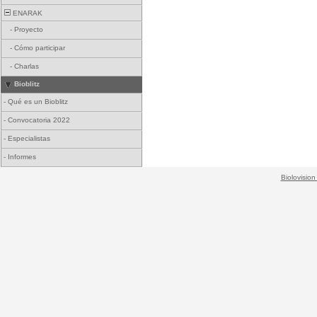
ENARAK
-
Proyecto
-
Cómo participar
-
Charlas
Bioblitz
-
Qué es un Bioblitz
-
Convocatoria 2022
-
Especialistas
-
Informes
Biolovision