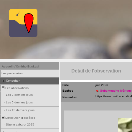
Accueil d'Ornitho Euskadi
Détail de l'observation
Les partenaires
Consulter
Date
juin 2026
Les observations
Espèce
Gobemouche ibérique
-
Les 2 derniers jours
Permalien
-
Les 5 derniers jours
-
Les 15 derniers jours
Distribution d'espèces
-
Sizerin cabaret 2025