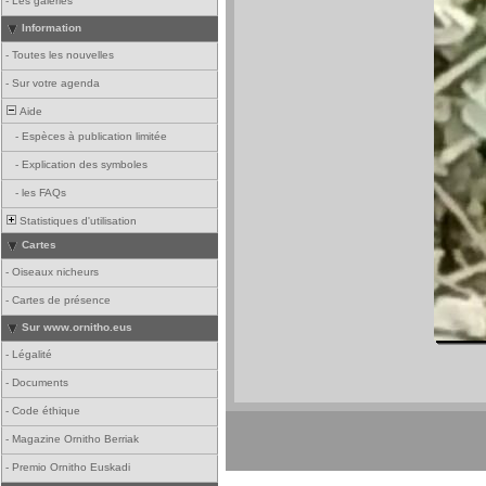
-
Les galeries
Information
-
Toutes les nouvelles
-
Sur votre agenda
Aide
-
Espèces à publication limitée
-
Explication des symboles
-
les FAQs
Statistiques d'utilisation
Cartes
-
Oiseaux nicheurs
-
Cartes de présence
Sur www.ornitho.eus
-
Légalité
-
Documents
-
Code éthique
-
Magazine Ornitho Berriak
-
Premio Ornitho Euskadi