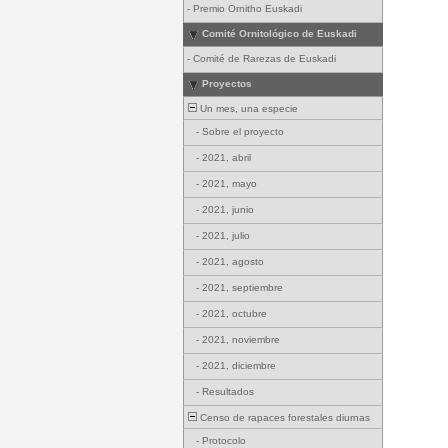
-
Premio Ornitho Euskadi
Comité Ornitológico de Euskadi
-
Comité de Rarezas de Euskadi
Proyectos
Un mes, una especie
-
Sobre el proyecto
-
2021, abril
-
2021, mayo
-
2021, junio
-
2021, julio
-
2021, agosto
-
2021, septiembre
-
2021, octubre
-
2021, noviembre
-
2021, diciembre
-
Resultados
Censo de rapaces forestales diurnas
-
Protocolo