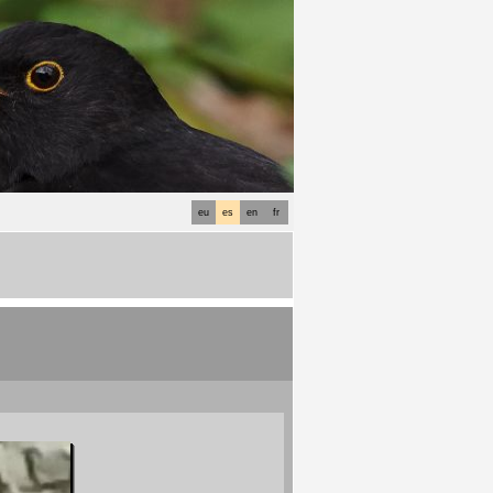
eu
es
en
fr