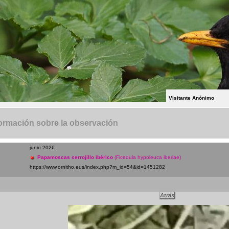
Visitante Anónimo
ormación sobre la observación
junio 2026
Papamoscas cerrojillo ibérico
(Ficedula hypoleuca iberiae)