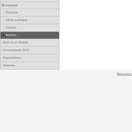
ENARAK
-
Proyecto
-
Cómo participar
-
Charlas
Bioblitz
-
Qué es un Bioblitz
-
Convocatoria 2022
-
Especialistas
-
Informes
Biolovision