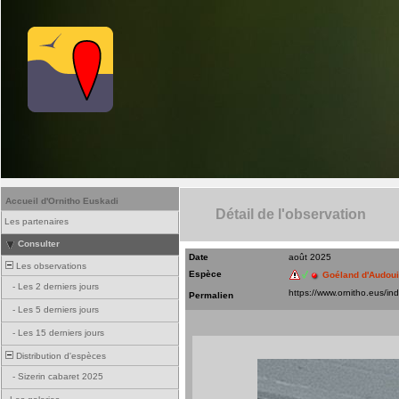
Accueil d'Ornitho Euskadi
Détail de l'observation
Les partenaires
Consulter
Date
août 2025
Les observations
Espèce
Goéland d'Audou
-
Les 2 derniers jours
Permalien
-
Les 5 derniers jours
-
Les 15 derniers jours
Distribution d'espèces
-
Sizerin cabaret 2025