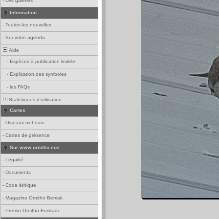
-
Les galeries
Information
-
Toutes les nouvelles
-
Sur votre agenda
Aide
-
Espèces à publication limitée
-
Explication des symboles
-
les FAQs
Statistiques d'utilisation
Cartes
-
Oiseaux nicheurs
-
Cartes de présence
Sur www.ornitho.eus
-
Légalité
-
Documents
-
Code éthique
-
Magazine Ornitho Berriak
-
Premio Ornitho Euskadi