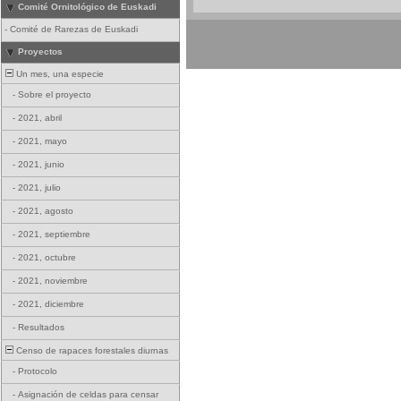
Comité Ornitológico de Euskadi
-
Comité de Rarezas de Euskadi
Proyectos
Un mes, una especie
-
Sobre el proyecto
-
2021, abril
-
2021, mayo
-
2021, junio
-
2021, julio
-
2021, agosto
-
2021, septiembre
-
2021, octubre
-
2021, noviembre
-
2021, diciembre
-
Resultados
Censo de rapaces forestales diurnas
-
Protocolo
-
Asignación de celdas para censar