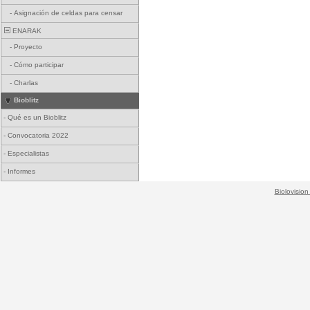
-
Asignación de celdas para censar
ENARAK
-
Proyecto
-
Cómo participar
-
Charlas
Bioblitz
-
Qué es un Bioblitz
-
Convocatoria 2022
-
Especialistas
-
Informes
Biolovision