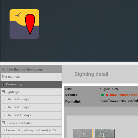
Ornitho Euskadi homepage
Sighting detail
The partners
Consulting
Date
august 2025
Sightings
Species
Black-winged Kite
-
The past 2 days
Permalink
-
The past 5 days
-
The past 15 days
Species distribution
-
Lesser Redpoll (ssp. cabaret) 2025