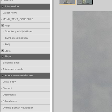
-
Galleries
Information
-
Latest news
-
MENU_TEXT_SCHEDULE
Help
-
Species partially hidden
-
Symbol explanation
-
FAQ
Stats
Maps
-
Breeding birds
-
Attendance cards
About www.ornitho.eus
-
Legal body
-
Contact
-
Documents
-
Ethical code
-
Ornitho Berriak Newsletter