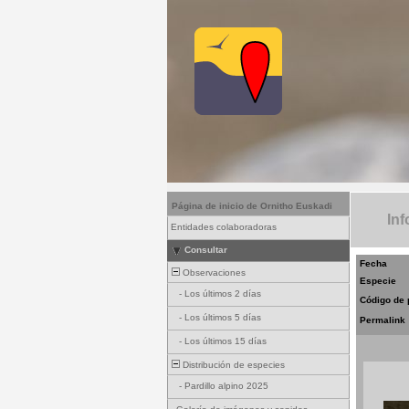
Página de inicio de Ornitho Euskadi
Inf
Entidades colaboradoras
Consultar
Fecha
Observaciones
Especie
-
Los últimos 2 días
Código de 
-
Los últimos 5 días
Permalink
-
Los últimos 15 días
Distribución de especies
-
Pardillo alpino 2025