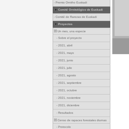
-
Premio Ornitho Euskadi
Comité Ornitológico de Euskadi
-
Comité de Rarezas de Euskadi
Proyectos
Un mes, una especie
-
Sobre el proyecto
-
2021, abril
-
2021, mayo
-
2021, junio
-
2021, julio
-
2021, agosto
-
2021, septiembre
-
2021, octubre
-
2021, noviembre
-
2021, diciembre
-
Resultados
Censo de rapaces forestales diurnas
-
Protocolo