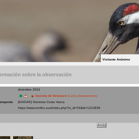
Visitante Anónimo
ormación sobre la observación
diciembre 2024
Gaviota de Delaware
(Larus delawarensis)
proyecto
[KAIOAK] Gaviotas Costa Vasca