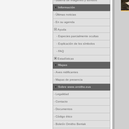
-
Galería de imágenes y sonidos
Información
-
Últimas noticias
-
En su agenda
Ayuda
-
Especies parcialmente ocultas
-
Explicación de los símbolos
-
FAQ
Estadísticas
Mapas
-
Aves nidificantes
-
Mapas de presencia
Sobre www.ornitho.eus
-
Legalidad
-
Contacto
-
Documentos
-
Código ético
-
Boletín Ornitho Berriak