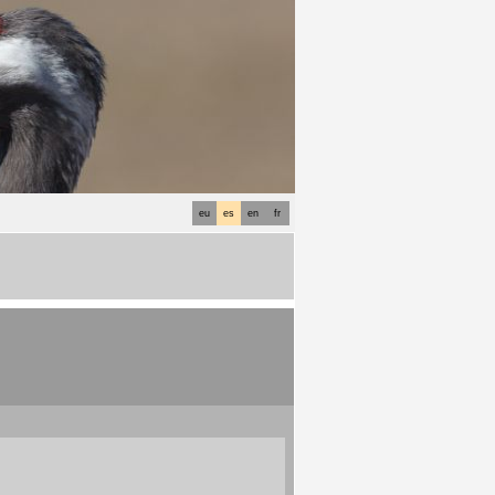
eu
es
en
fr