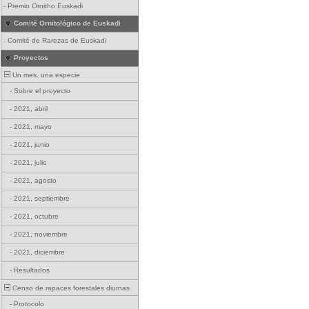
-
Premio Ornitho Euskadi
Comité Ornitológico de Euskadi
-
Comité de Rarezas de Euskadi
Proyectos
Un mes, una especie
-
Sobre el proyecto
-
2021, abril
-
2021, mayo
-
2021, junio
-
2021, julio
-
2021, agosto
-
2021, septiembre
-
2021, octubre
-
2021, noviembre
-
2021, diciembre
-
Resultados
Censo de rapaces forestales diurnas
-
Protocolo