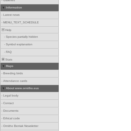
-
Galleries
Information
-
Latest news
-
MENU_TEXT_SCHEDULE
Help
-
Species partially hidden
-
Symbol explanation
-
FAQ
Stats
Maps
-
Breeding birds
-
Attendance cards
About www.ornitho.eus
-
Legal body
-
Contact
-
Documents
-
Ethical code
-
Ornitho Berriak Newsletter