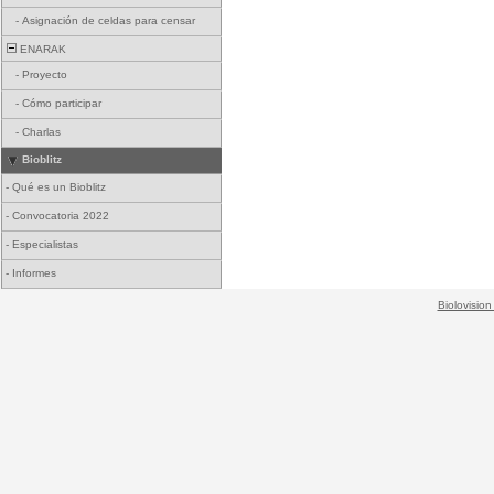
-
Asignación de celdas para censar
ENARAK
-
Proyecto
-
Cómo participar
-
Charlas
Bioblitz
-
Qué es un Bioblitz
-
Convocatoria 2022
-
Especialistas
-
Informes
Biolovision