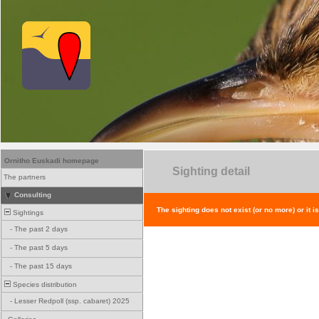
Ornitho Euskadi homepage
Sighting detail
The partners
Consulting
The sighting does not exist (or no more) or it i
Sightings
-
The past 2 days
-
The past 5 days
-
The past 15 days
Species distribution
-
Lesser Redpoll (ssp. cabaret) 2025