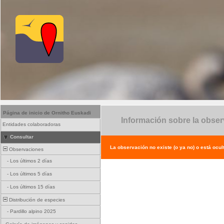
Página de inicio de Ornitho Euskadi
Información sobre la obse
Entidades colaboradoras
Consultar
La observación no existe (o ya no) o está ocul
Observaciones
-
Los últimos 2 días
-
Los últimos 5 días
-
Los últimos 15 días
Distribución de especies
-
Pardillo alpino 2025