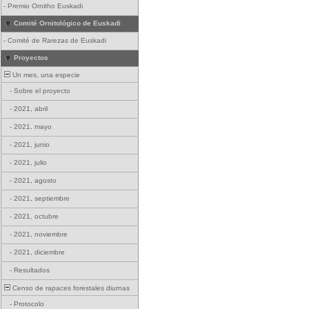
-
Premio Ornitho Euskadi
Comité Ornitológico de Euskadi
-
Comité de Rarezas de Euskadi
Proyectos
Un mes, una especie
-
Sobre el proyecto
-
2021, abril
-
2021, mayo
-
2021, junio
-
2021, julio
-
2021, agosto
-
2021, septiembre
-
2021, octubre
-
2021, noviembre
-
2021, diciembre
-
Resultados
Censo de rapaces forestales diurnas
-
Protocolo