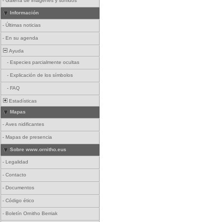
-
Galería de imágenes y sonidos
Información
-
Últimas noticias
-
En su agenda
Ayuda
-
Especies parcialmente ocultas
-
Explicación de los símbolos
-
FAQ
Estadísticas
Mapas
-
Aves nidificantes
-
Mapas de presencia
Sobre www.ornitho.eus
-
Legalidad
-
Contacto
-
Documentos
-
Código ético
-
Boletín Ornitho Berriak