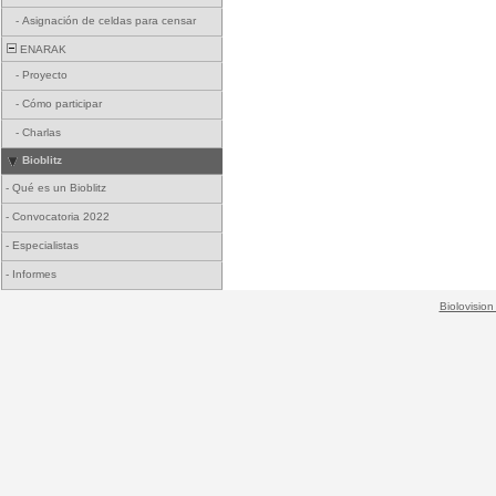
-
Asignación de celdas para censar
ENARAK
-
Proyecto
-
Cómo participar
-
Charlas
Bioblitz
-
Qué es un Bioblitz
-
Convocatoria 2022
-
Especialistas
-
Informes
Biolovision