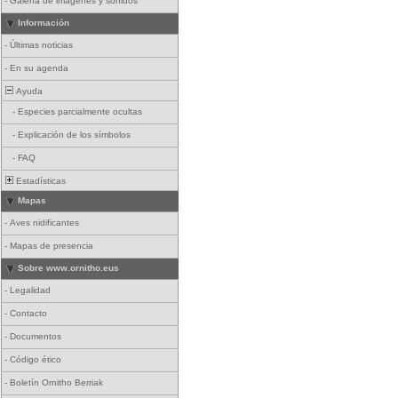
-
Galería de imágenes y sonidos
Información
-
Últimas noticias
-
En su agenda
Ayuda
-
Especies parcialmente ocultas
-
Explicación de los símbolos
-
FAQ
Estadísticas
Mapas
-
Aves nidificantes
-
Mapas de presencia
Sobre www.ornitho.eus
-
Legalidad
-
Contacto
-
Documentos
-
Código ético
-
Boletín Ornitho Berriak