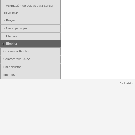
-
Asignación de celdas para censar
ENARAK
-
Proyecto
-
Cómo participar
-
Charlas
Bioblitz
-
Qué es un Bioblitz
-
Convocatoria 2022
-
Especialistas
-
Informes
Biolovision