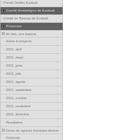
-
Premio Ornitho Euskadi
Comité Ornitológico de Euskadi
-
Comité de Rarezas de Euskadi
Proyectos
Un mes, una especie
-
Sobre el proyecto
-
2021, abril
-
2021, mayo
-
2021, junio
-
2021, julio
-
2021, agosto
-
2021, septiembre
-
2021, octubre
-
2021, noviembre
-
2021, diciembre
-
Resultados
Censo de rapaces forestales diurnas
-
Protocolo