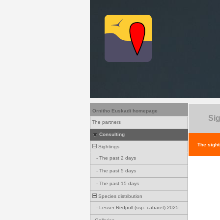
Ornitho Euskadi homepage
Sig
The partners
Consulting
The sight
Sightings
-
The past 2 days
-
The past 5 days
-
The past 15 days
Species distribution
-
Lesser Redpoll (ssp. cabaret) 2025