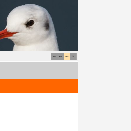
eu
es
en
fr