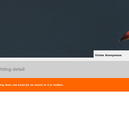
Visitor Anonymous
hting detail
ing does not exist (or no more) or it is hidden.