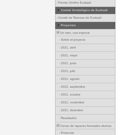
-
Premio Ornitho Euskadi
Comité Ornitológico de Euskadi
-
Comité de Rarezas de Euskadi
Proyectos
Un mes, una especie
-
Sobre el proyecto
-
2021, abril
-
2021, mayo
-
2021, junio
-
2021, julio
-
2021, agosto
-
2021, septiembre
-
2021, octubre
-
2021, noviembre
-
2021, diciembre
-
Resultados
Censo de rapaces forestales diurnas
-
Protocolo