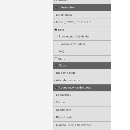
-
Galleries
Information
-
Latest news
-
MENU_TEXT_SCHEDULE
Help
-
Species partially hidden
-
Symbol explanation
-
FAQ
Stats
Maps
-
Breeding birds
-
Attendance cards
About www.ornitho.eus
-
Legal body
-
Contact
-
Documents
-
Ethical code
-
Ornitho Berriak Newsletter