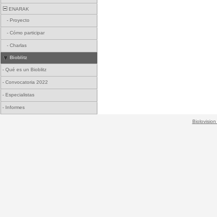
ENARAK
-
Proyecto
-
Cómo participar
-
Charlas
Bioblitz
-
Qué es un Bioblitz
-
Convocatoria 2022
-
Especialistas
-
Informes
Biolovision