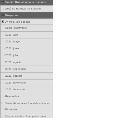
Comité Ornitológico de Euskadi
-
Comité de Rarezas de Euskadi
Proyectos
Un mes, una especie
-
Sobre el proyecto
-
2021, abril
-
2021, mayo
-
2021, junio
-
2021, julio
-
2021, agosto
-
2021, septiembre
-
2021, octubre
-
2021, noviembre
-
2021, diciembre
-
Resultados
Censo de rapaces forestales diurnas
-
Protocolo
-
Asignación de celdas para censar