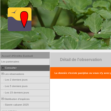
Accueil d'Ornitho Euskadi
Détail de l'observation
Les partenaires
Consulter
La donnée n'existe pas/plus ou vous n'y avez
Les observations
-
Les 2 derniers jours
-
Les 5 derniers jours
-
Les 15 derniers jours
Distribution d'espèces
-
Sizerin cabaret 2025