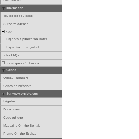
-
Les galeries
Information
-
Toutes les nouvelles
-
Sur votre agenda
Aide
-
Espèces à publication limitée
-
Explication des symboles
-
les FAQs
Statistiques d'utilisation
Cartes
-
Oiseaux nicheurs
-
Cartes de présence
Sur www.ornitho.eus
-
Légalité
-
Documents
-
Code éthique
-
Magazine Ornitho Berriak
-
Premio Ornitho Euskadi