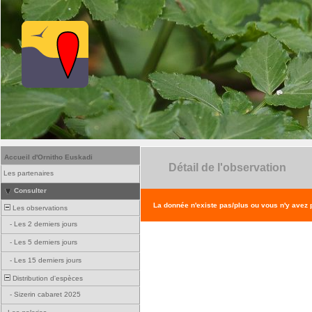
Accueil d'Ornitho Euskadi
Détail de l'observation
Les partenaires
Consulter
La donnée n'existe pas/plus ou vous n'y avez
Les observations
-
Les 2 derniers jours
-
Les 5 derniers jours
-
Les 15 derniers jours
Distribution d'espèces
-
Sizerin cabaret 2025