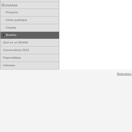
ENARAK
-
Proyecto
-
Cómo participar
-
Charlas
Bioblitz
-
Qué es un Bioblitz
-
Convocatoria 2022
-
Especialistas
-
Informes
Biolovision