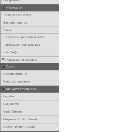
-
Les galeries
Information
-
Toutes les nouvelles
-
Sur votre agenda
Aide
-
Espèces à publication limitée
-
Explication des symboles
-
les FAQs
Statistiques d'utilisation
Cartes
-
Oiseaux nicheurs
-
Cartes de présence
Sur www.ornitho.eus
-
Légalité
-
Documents
-
Code éthique
-
Magazine Ornitho Berriak
-
Premio Ornitho Euskadi