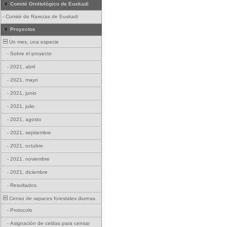
Comité Ornitológico de Euskadi
-
Comité de Rarezas de Euskadi
Proyectos
Un mes, una especie
-
Sobre el proyecto
-
2021, abril
-
2021, mayo
-
2021, junio
-
2021, julio
-
2021, agosto
-
2021, septiembre
-
2021, octubre
-
2021, noviembre
-
2021, diciembre
-
Resultados
Censo de rapaces forestales diurnas
-
Protocolo
-
Asignación de celdas para censar