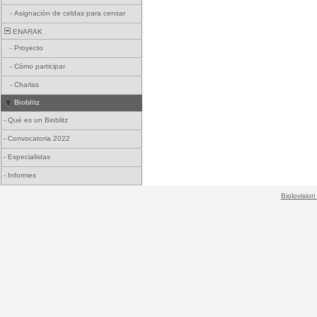
-
Asignación de celdas para censar
ENARAK
-
Proyecto
-
Cómo participar
-
Charlas
Bioblitz
-
Qué es un Bioblitz
-
Convocatoria 2022
-
Especialistas
-
Informes
Biolovision