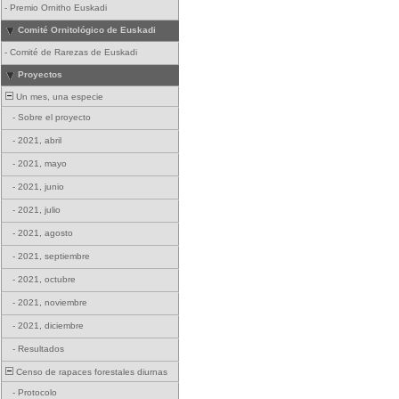
-
Premio Ornitho Euskadi
Comité Ornitológico de Euskadi
-
Comité de Rarezas de Euskadi
Proyectos
Un mes, una especie
-
Sobre el proyecto
-
2021, abril
-
2021, mayo
-
2021, junio
-
2021, julio
-
2021, agosto
-
2021, septiembre
-
2021, octubre
-
2021, noviembre
-
2021, diciembre
-
Resultados
Censo de rapaces forestales diurnas
-
Protocolo