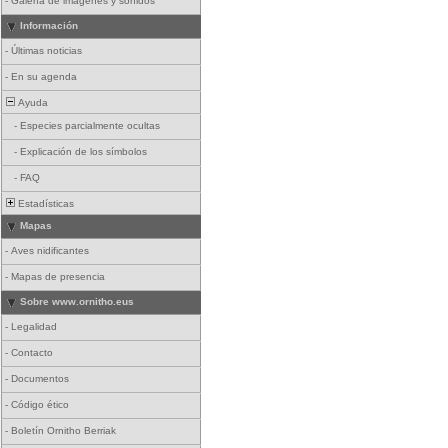
-
Galería de imágenes y sonidos
Información
-
Últimas noticias
-
En su agenda
Ayuda
-
Especies parcialmente ocultas
-
Explicación de los símbolos
-
FAQ
Estadísticas
Mapas
-
Aves nidificantes
-
Mapas de presencia
Sobre www.ornitho.eus
-
Legalidad
-
Contacto
-
Documentos
-
Código ético
-
Boletín Ornitho Berriak