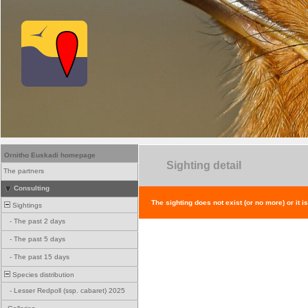
Ornitho Euskadi homepage
Sighting detail
The partners
Consulting
The sighting does not exist (or no more) or it i
Sightings
-
The past 2 days
-
The past 5 days
-
The past 15 days
Species distribution
-
Lesser Redpoll (ssp. cabaret) 2025