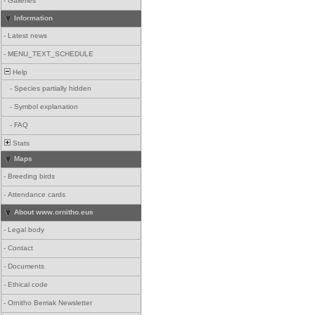
-
Galleries
Information
-
Latest news
-
MENU_TEXT_SCHEDULE
Help
-
Species partially hidden
-
Symbol explanation
-
FAQ
Stats
Maps
-
Breeding birds
-
Attendance cards
About www.ornitho.eus
-
Legal body
-
Contact
-
Documents
-
Ethical code
-
Ornitho Berriak Newsletter