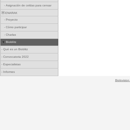
-
Asignación de celdas para censar
ENARAK
-
Proyecto
-
Cómo participar
-
Charlas
Bioblitz
-
Qué es un Bioblitz
-
Convocatoria 2022
-
Especialistas
-
Informes
Biolovision