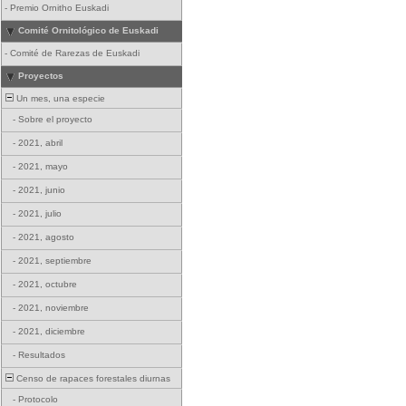
-
Premio Ornitho Euskadi
Comité Ornitológico de Euskadi
-
Comité de Rarezas de Euskadi
Proyectos
Un mes, una especie
-
Sobre el proyecto
-
2021, abril
-
2021, mayo
-
2021, junio
-
2021, julio
-
2021, agosto
-
2021, septiembre
-
2021, octubre
-
2021, noviembre
-
2021, diciembre
-
Resultados
Censo de rapaces forestales diurnas
-
Protocolo