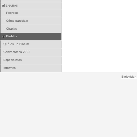
ENARAK
-
Proyecto
-
Cómo participar
-
Charlas
Bioblitz
-
Qué es un Bioblitz
-
Convocatoria 2022
-
Especialistas
-
Informes
Biolovision