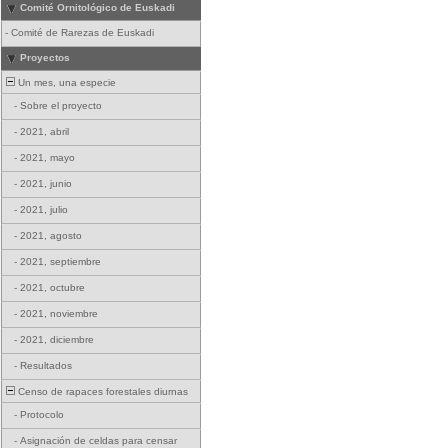
Comité Ornitológico de Euskadi
-
Comité de Rarezas de Euskadi
Proyectos
Un mes, una especie
-
Sobre el proyecto
-
2021, abril
-
2021, mayo
-
2021, junio
-
2021, julio
-
2021, agosto
-
2021, septiembre
-
2021, octubre
-
2021, noviembre
-
2021, diciembre
-
Resultados
Censo de rapaces forestales diurnas
-
Protocolo
-
Asignación de celdas para censar