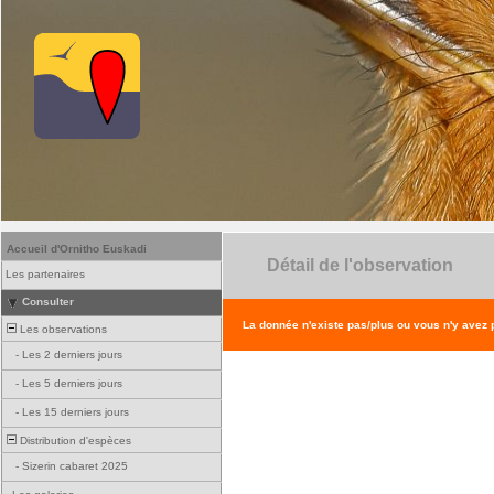
Accueil d'Ornitho Euskadi
Détail de l'observation
Les partenaires
Consulter
La donnée n'existe pas/plus ou vous n'y avez
Les observations
-
Les 2 derniers jours
-
Les 5 derniers jours
-
Les 15 derniers jours
Distribution d'espèces
-
Sizerin cabaret 2025