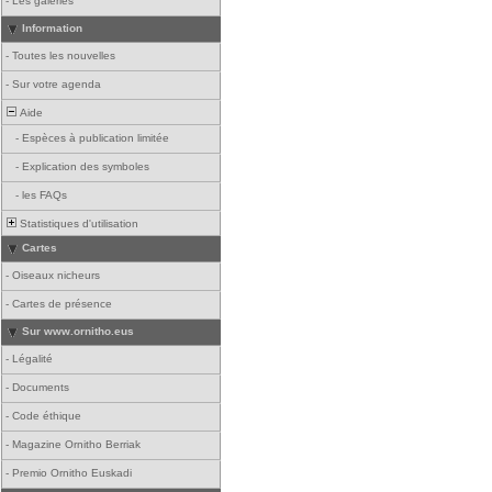
-
Les galeries
Information
-
Toutes les nouvelles
-
Sur votre agenda
Aide
-
Espèces à publication limitée
-
Explication des symboles
-
les FAQs
Statistiques d'utilisation
Cartes
-
Oiseaux nicheurs
-
Cartes de présence
Sur www.ornitho.eus
-
Légalité
-
Documents
-
Code éthique
-
Magazine Ornitho Berriak
-
Premio Ornitho Euskadi