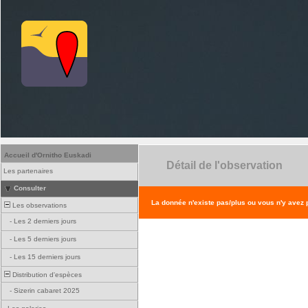
Accueil d'Ornitho Euskadi
Détail de l'observation
Les partenaires
Consulter
La donnée n'existe pas/plus ou vous n'y avez
Les observations
-
Les 2 derniers jours
-
Les 5 derniers jours
-
Les 15 derniers jours
Distribution d'espèces
-
Sizerin cabaret 2025