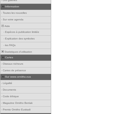
-
Les galeries
Information
-
Toutes les nouvelles
-
Sur votre agenda
Aide
-
Espèces à publication limitée
-
Explication des symboles
-
les FAQs
Statistiques d'utilisation
Cartes
-
Oiseaux nicheurs
-
Cartes de présence
Sur www.ornitho.eus
-
Légalité
-
Documents
-
Code éthique
-
Magazine Ornitho Berriak
-
Premio Ornitho Euskadi