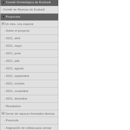
Comité Ornitológico de Euskadi
-
Comité de Rarezas de Euskadi
Proyectos
Un mes, una especie
-
Sobre el proyecto
-
2021, abril
-
2021, mayo
-
2021, junio
-
2021, julio
-
2021, agosto
-
2021, septiembre
-
2021, octubre
-
2021, noviembre
-
2021, diciembre
-
Resultados
Censo de rapaces forestales diurnas
-
Protocolo
-
Asignación de celdas para censar