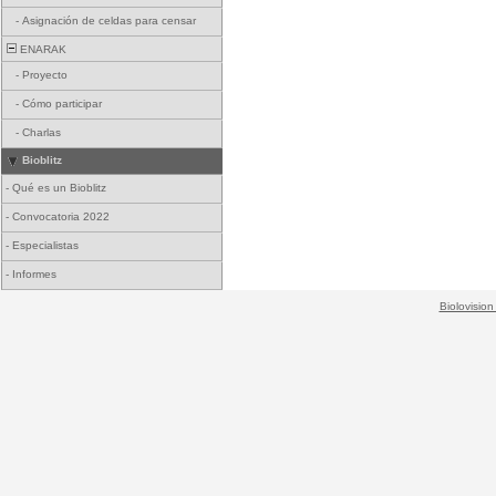
-
Asignación de celdas para censar
ENARAK
-
Proyecto
-
Cómo participar
-
Charlas
Bioblitz
-
Qué es un Bioblitz
-
Convocatoria 2022
-
Especialistas
-
Informes
Biolovision