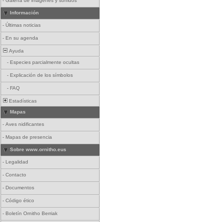
-
Galería de imágenes y sonidos
Información
-
Últimas noticias
-
En su agenda
Ayuda
-
Especies parcialmente ocultas
-
Explicación de los símbolos
-
FAQ
Estadísticas
Mapas
-
Aves nidificantes
-
Mapas de presencia
Sobre www.ornitho.eus
-
Legalidad
-
Contacto
-
Documentos
-
Código ético
-
Boletín Ornitho Berriak