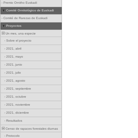
-
Premio Ornitho Euskadi
Comité Ornitológico de Euskadi
-
Comité de Rarezas de Euskadi
Proyectos
Un mes, una especie
-
Sobre el proyecto
-
2021, abril
-
2021, mayo
-
2021, junio
-
2021, julio
-
2021, agosto
-
2021, septiembre
-
2021, octubre
-
2021, noviembre
-
2021, diciembre
-
Resultados
Censo de rapaces forestales diurnas
-
Protocolo