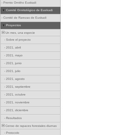
-
Premio Ornitho Euskadi
Comité Ornitológico de Euskadi
-
Comité de Rarezas de Euskadi
Proyectos
Un mes, una especie
-
Sobre el proyecto
-
2021, abril
-
2021, mayo
-
2021, junio
-
2021, julio
-
2021, agosto
-
2021, septiembre
-
2021, octubre
-
2021, noviembre
-
2021, diciembre
-
Resultados
Censo de rapaces forestales diurnas
-
Protocolo