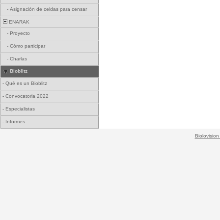
-
Asignación de celdas para censar
ENARAK
-
Proyecto
-
Cómo participar
-
Charlas
Bioblitz
-
Qué es un Bioblitz
-
Convocatoria 2022
-
Especialistas
-
Informes
Biolovision