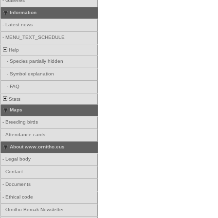
-
Galleries
Information
-
Latest news
-
MENU_TEXT_SCHEDULE
Help
-
Species partially hidden
-
Symbol explanation
-
FAQ
Stats
Maps
-
Breeding birds
-
Attendance cards
About www.ornitho.eus
-
Legal body
-
Contact
-
Documents
-
Ethical code
-
Ornitho Berriak Newsletter