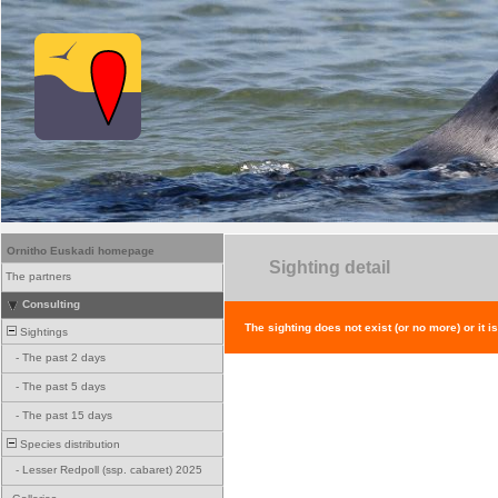
Ornitho Euskadi homepage
Sighting detail
The partners
Consulting
The sighting does not exist (or no more) or it i
Sightings
-
The past 2 days
-
The past 5 days
-
The past 15 days
Species distribution
-
Lesser Redpoll (ssp. cabaret) 2025