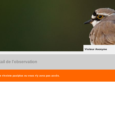
Visiteur Anonyme
ail de l'observation
 n'existe pas/plus ou vous n'y avez pas accès.