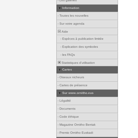
-
Les galeries
Information
-
Toutes les nouvelles
-
Sur votre agenda
Aide
-
Espèces à publication limitée
-
Explication des symboles
-
les FAQs
Statistiques d'utilisation
Cartes
-
Oiseaux nicheurs
-
Cartes de présence
Sur www.ornitho.eus
-
Légalité
-
Documents
-
Code éthique
-
Magazine Ornitho Berriak
-
Premio Ornitho Euskadi