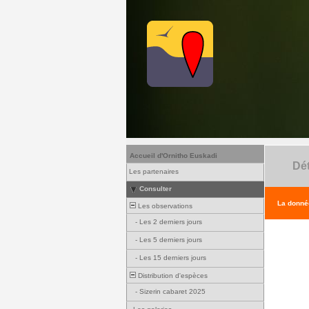
Accueil d'Ornitho Euskadi
Dét
Les partenaires
Consulter
La donnée
Les observations
-
Les 2 derniers jours
-
Les 5 derniers jours
-
Les 15 derniers jours
Distribution d'espèces
-
Sizerin cabaret 2025