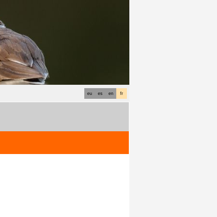
eu
es
en
fr