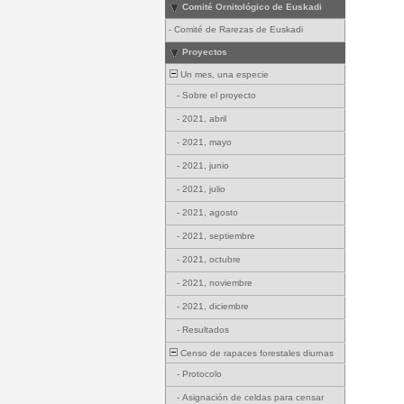
Comité Ornitológico de Euskadi
-
Comité de Rarezas de Euskadi
Proyectos
Un mes, una especie
-
Sobre el proyecto
-
2021, abril
-
2021, mayo
-
2021, junio
-
2021, julio
-
2021, agosto
-
2021, septiembre
-
2021, octubre
-
2021, noviembre
-
2021, diciembre
-
Resultados
Censo de rapaces forestales diurnas
-
Protocolo
-
Asignación de celdas para censar