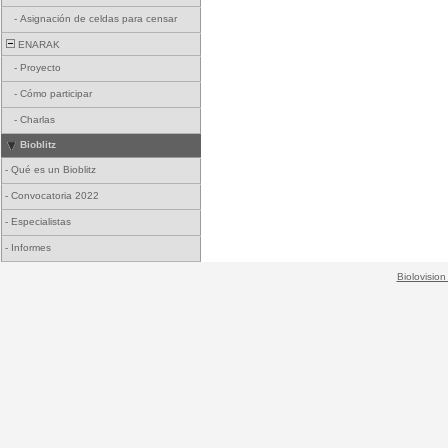
-
Asignación de celdas para censar
ENARAK
-
Proyecto
-
Cómo participar
-
Charlas
Bioblitz
-
Qué es un Bioblitz
-
Convocatoria 2022
-
Especialistas
-
Informes
Biolovision