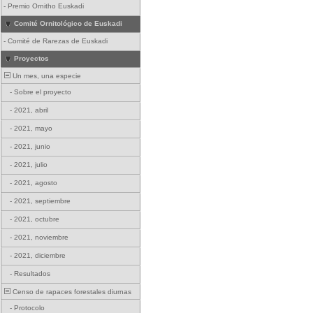
-
Premio Ornitho Euskadi
Comité Ornitológico de Euskadi
-
Comité de Rarezas de Euskadi
Proyectos
Un mes, una especie
-
Sobre el proyecto
-
2021, abril
-
2021, mayo
-
2021, junio
-
2021, julio
-
2021, agosto
-
2021, septiembre
-
2021, octubre
-
2021, noviembre
-
2021, diciembre
-
Resultados
Censo de rapaces forestales diurnas
-
Protocolo