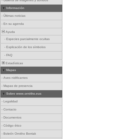
-
Galería de imágenes y sonidos
Información
-
Últimas noticias
-
En su agenda
Ayuda
-
Especies parcialmente ocultas
-
Explicación de los símbolos
-
FAQ
Estadísticas
Mapas
-
Aves nidificantes
-
Mapas de presencia
Sobre www.ornitho.eus
-
Legalidad
-
Contacto
-
Documentos
-
Código ético
-
Boletín Ornitho Berriak