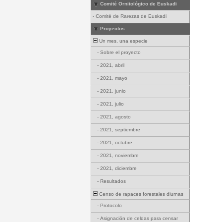
Comité Ornitológico de Euskadi
-
Comité de Rarezas de Euskadi
Proyectos
Un mes, una especie
-
Sobre el proyecto
-
2021, abril
-
2021, mayo
-
2021, junio
-
2021, julio
-
2021, agosto
-
2021, septiembre
-
2021, octubre
-
2021, noviembre
-
2021, diciembre
-
Resultados
Censo de rapaces forestales diurnas
-
Protocolo
-
Asignación de celdas para censar