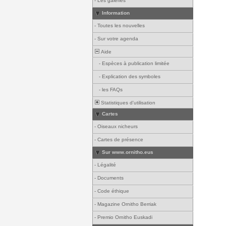
-
Les galeries
Information
-
Toutes les nouvelles
-
Sur votre agenda
Aide
-
Espèces à publication limitée
-
Explication des symboles
-
les FAQs
Statistiques d'utilisation
Cartes
-
Oiseaux nicheurs
-
Cartes de présence
Sur www.ornitho.eus
-
Légalité
-
Documents
-
Code éthique
-
Magazine Ornitho Berriak
-
Premio Ornitho Euskadi