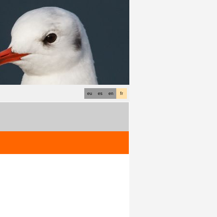
eu
es
en
fr