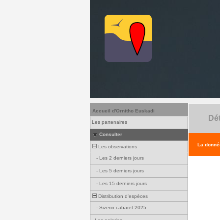
Accueil d'Ornitho Euskadi
Dét
Les partenaires
Consulter
La donnée
Les observations
-
Les 2 derniers jours
-
Les 5 derniers jours
-
Les 15 derniers jours
Distribution d'espèces
-
Sizerin cabaret 2025