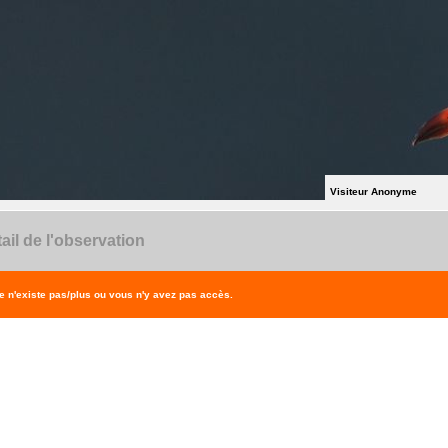
Visiteur Anonyme
ail de l'observation
 n'existe pas/plus ou vous n'y avez pas accès.