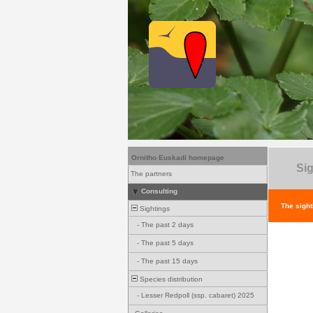
Ornitho Euskadi homepage
Sig
The partners
Consulting
The sight
Sightings
-
The past 2 days
-
The past 5 days
-
The past 15 days
Species distribution
-
Lesser Redpoll (ssp. cabaret) 2025