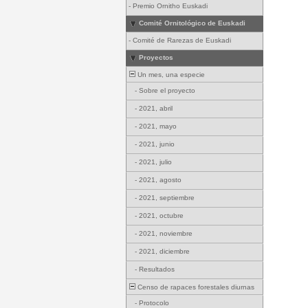
-
Premio Ornitho Euskadi
Comité Ornitológico de Euskadi
-
Comité de Rarezas de Euskadi
Proyectos
Un mes, una especie
-
Sobre el proyecto
-
2021, abril
-
2021, mayo
-
2021, junio
-
2021, julio
-
2021, agosto
-
2021, septiembre
-
2021, octubre
-
2021, noviembre
-
2021, diciembre
-
Resultados
Censo de rapaces forestales diurnas
-
Protocolo