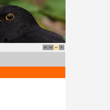
eu
es
en
fr