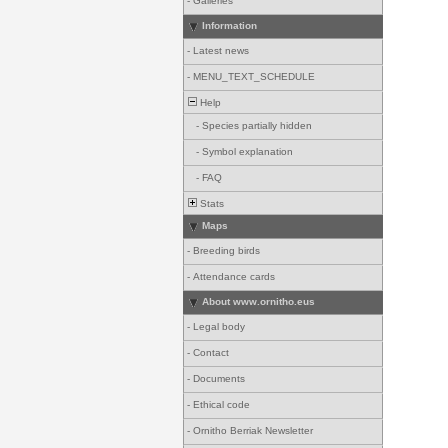
-
Galleries
Information
-
Latest news
-
MENU_TEXT_SCHEDULE
Help
-
Species partially hidden
-
Symbol explanation
-
FAQ
Stats
Maps
-
Breeding birds
-
Attendance cards
About www.ornitho.eus
-
Legal body
-
Contact
-
Documents
-
Ethical code
-
Ornitho Berriak Newsletter