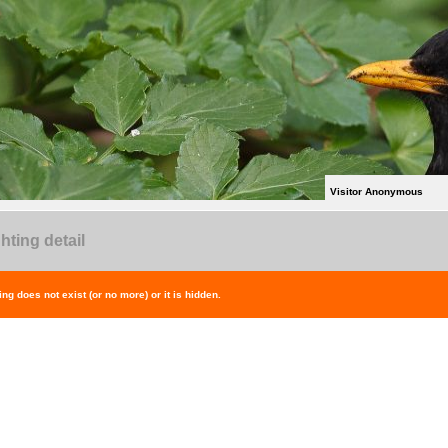
Visitor Anonymous
hting detail
ing does not exist (or no more) or it is hidden.