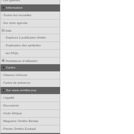
-
Les galeries
Information
-
Toutes les nouvelles
-
Sur votre agenda
Aide
-
Espèces à publication limitée
-
Explication des symboles
-
les FAQs
Statistiques d'utilisation
Cartes
-
Oiseaux nicheurs
-
Cartes de présence
Sur www.ornitho.eus
-
Légalité
-
Documents
-
Code éthique
-
Magazine Ornitho Berriak
-
Premio Ornitho Euskadi