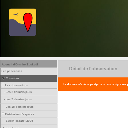
Accueil d'Ornitho Euskadi
Détail de l'observation
Les partenaires
Consulter
La donnée n'existe pas/plus ou vous n'y avez
Les observations
-
Les 2 derniers jours
-
Les 5 derniers jours
-
Les 15 derniers jours
Distribution d'espèces
-
Sizerin cabaret 2025