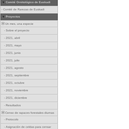
Comité Ornitológico de Euskadi
-
Comité de Rarezas de Euskadi
Proyectos
Un mes, una especie
-
Sobre el proyecto
-
2021, abril
-
2021, mayo
-
2021, junio
-
2021, julio
-
2021, agosto
-
2021, septiembre
-
2021, octubre
-
2021, noviembre
-
2021, diciembre
-
Resultados
Censo de rapaces forestales diurnas
-
Protocolo
-
Asignación de celdas para censar