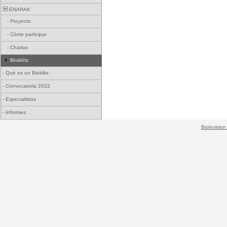
ENARAK
-
Proyecto
-
Cómo participar
-
Charlas
Bioblitz
-
Qué es un Bioblitz
-
Convocatoria 2022
-
Especialistas
-
Informes
Biolovision