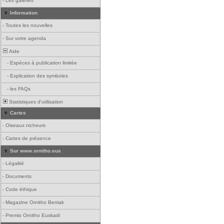
-
Les galeries
Information
-
Toutes les nouvelles
-
Sur votre agenda
Aide
-
Espèces à publication limitée
-
Explication des symboles
-
les FAQs
Statistiques d'utilisation
Cartes
-
Oiseaux nicheurs
-
Cartes de présence
Sur www.ornitho.eus
-
Légalité
-
Documents
-
Code éthique
-
Magazine Ornitho Berriak
-
Premio Ornitho Euskadi