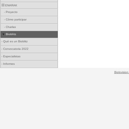
ENARAK
-
Proyecto
-
Cómo participar
-
Charlas
Bioblitz
-
Qué es un Bioblitz
-
Convocatoria 2022
-
Especialistas
-
Informes
Biolovision