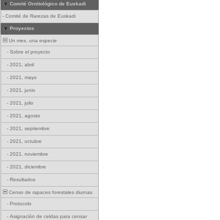
Comité Ornitológico de Euskadi
-
Comité de Rarezas de Euskadi
Proyectos
Un mes, una especie
-
Sobre el proyecto
-
2021, abril
-
2021, mayo
-
2021, junio
-
2021, julio
-
2021, agosto
-
2021, septiembre
-
2021, octubre
-
2021, noviembre
-
2021, diciembre
-
Resultados
Censo de rapaces forestales diurnas
-
Protocolo
-
Asignación de celdas para censar