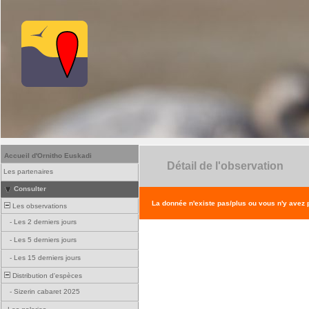
Accueil d'Ornitho Euskadi
Détail de l'observation
Les partenaires
Consulter
La donnée n'existe pas/plus ou vous n'y avez
Les observations
-
Les 2 derniers jours
-
Les 5 derniers jours
-
Les 15 derniers jours
Distribution d'espèces
-
Sizerin cabaret 2025