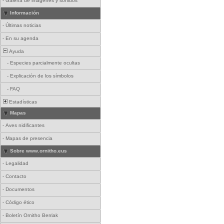
-
Galería de imágenes y sonidos
Información
-
Últimas noticias
-
En su agenda
Ayuda
-
Especies parcialmente ocultas
-
Explicación de los símbolos
-
FAQ
Estadísticas
Mapas
-
Aves nidificantes
-
Mapas de presencia
Sobre www.ornitho.eus
-
Legalidad
-
Contacto
-
Documentos
-
Código ético
-
Boletín Ornitho Berriak