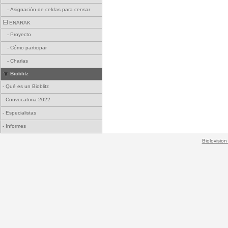
-
Asignación de celdas para censar
ENARAK
-
Proyecto
-
Cómo participar
-
Charlas
Bioblitz
-
Qué es un Bioblitz
-
Convocatoria 2022
-
Especialistas
-
Informes
Biolovision