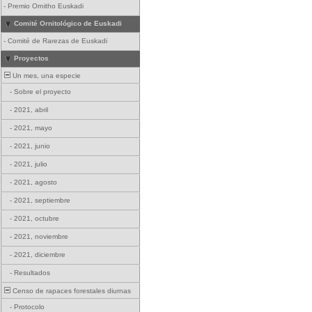
-
Premio Ornitho Euskadi
Comité Ornitológico de Euskadi
-
Comité de Rarezas de Euskadi
Proyectos
Un mes, una especie
-
Sobre el proyecto
-
2021, abril
-
2021, mayo
-
2021, junio
-
2021, julio
-
2021, agosto
-
2021, septiembre
-
2021, octubre
-
2021, noviembre
-
2021, diciembre
-
Resultados
Censo de rapaces forestales diurnas
-
Protocolo