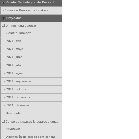
Comité Ornitológico de Euskadi
-
Comité de Rarezas de Euskadi
Proyectos
Un mes, una especie
-
Sobre el proyecto
-
2021, abril
-
2021, mayo
-
2021, junio
-
2021, julio
-
2021, agosto
-
2021, septiembre
-
2021, octubre
-
2021, noviembre
-
2021, diciembre
-
Resultados
Censo de rapaces forestales diurnas
-
Protocolo
-
Asignación de celdas para censar