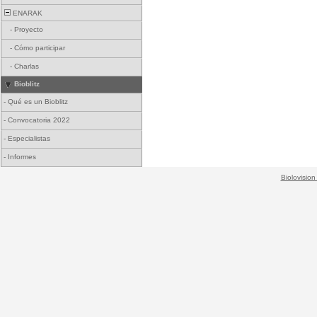
ENARAK
-
Proyecto
-
Cómo participar
-
Charlas
Bioblitz
-
Qué es un Bioblitz
-
Convocatoria 2022
-
Especialistas
-
Informes
Biolovision