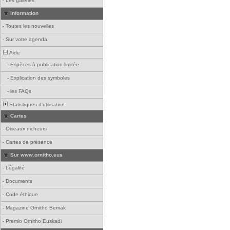
-
Les galeries
Information
-
Toutes les nouvelles
-
Sur votre agenda
Aide
-
Espèces à publication limitée
-
Explication des symboles
-
les FAQs
Statistiques d'utilisation
Cartes
-
Oiseaux nicheurs
-
Cartes de présence
Sur www.ornitho.eus
-
Légalité
-
Documents
-
Code éthique
-
Magazine Ornitho Berriak
-
Premio Ornitho Euskadi