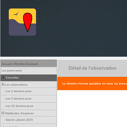
Accueil d'Ornitho Euskadi
Détail de l'observation
Les partenaires
Consulter
La donnée n'existe pas/plus ou vous n'y avez
Les observations
-
Les 2 derniers jours
-
Les 5 derniers jours
-
Les 15 derniers jours
Distribution d'espèces
-
Sizerin cabaret 2025