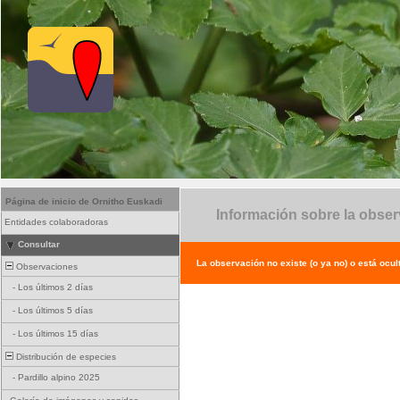
Página de inicio de Ornitho Euskadi
Información sobre la obse
Entidades colaboradoras
Consultar
La observación no existe (o ya no) o está ocul
Observaciones
-
Los últimos 2 días
-
Los últimos 5 días
-
Los últimos 15 días
Distribución de especies
-
Pardillo alpino 2025