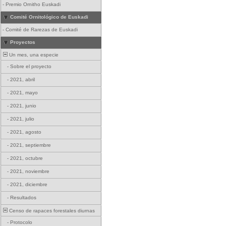
-
Premio Ornitho Euskadi
Comité Ornitológico de Euskadi
-
Comité de Rarezas de Euskadi
Proyectos
Un mes, una especie
-
Sobre el proyecto
-
2021, abril
-
2021, mayo
-
2021, junio
-
2021, julio
-
2021, agosto
-
2021, septiembre
-
2021, octubre
-
2021, noviembre
-
2021, diciembre
-
Resultados
Censo de rapaces forestales diurnas
-
Protocolo