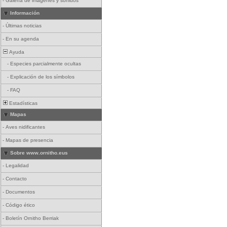
-
Galería de imágenes y sonidos
Información
-
Últimas noticias
-
En su agenda
Ayuda
-
Especies parcialmente ocultas
-
Explicación de los símbolos
-
FAQ
Estadísticas
Mapas
-
Aves nidificantes
-
Mapas de presencia
Sobre www.ornitho.eus
-
Legalidad
-
Contacto
-
Documentos
-
Código ético
-
Boletín Ornitho Berriak