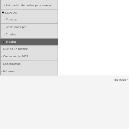
-
Asignación de celdas para censar
ENARAK
-
Proyecto
-
Cómo participar
-
Charlas
Bioblitz
-
Qué es un Bioblitz
-
Convocatoria 2022
-
Especialistas
-
Informes
Biolovision