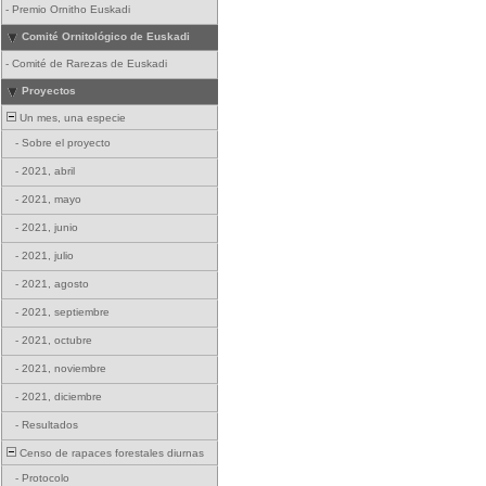
-
Premio Ornitho Euskadi
Comité Ornitológico de Euskadi
-
Comité de Rarezas de Euskadi
Proyectos
Un mes, una especie
-
Sobre el proyecto
-
2021, abril
-
2021, mayo
-
2021, junio
-
2021, julio
-
2021, agosto
-
2021, septiembre
-
2021, octubre
-
2021, noviembre
-
2021, diciembre
-
Resultados
Censo de rapaces forestales diurnas
-
Protocolo