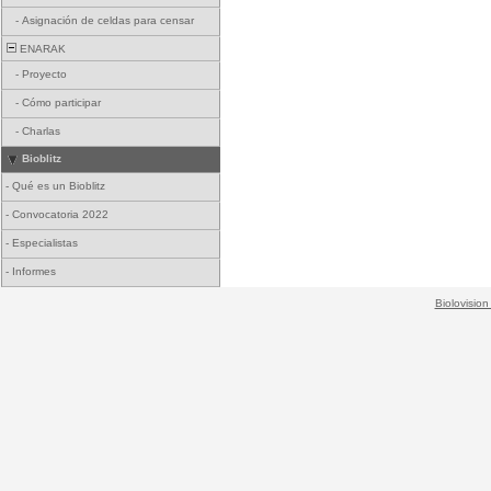
-
Asignación de celdas para censar
ENARAK
-
Proyecto
-
Cómo participar
-
Charlas
Bioblitz
-
Qué es un Bioblitz
-
Convocatoria 2022
-
Especialistas
-
Informes
Biolovision