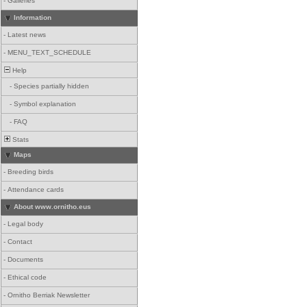
-
Galleries
Information
-
Latest news
-
MENU_TEXT_SCHEDULE
Help
-
Species partially hidden
-
Symbol explanation
-
FAQ
Stats
Maps
-
Breeding birds
-
Attendance cards
About www.ornitho.eus
-
Legal body
-
Contact
-
Documents
-
Ethical code
-
Ornitho Berriak Newsletter