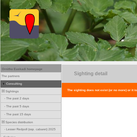
Ornitho Euskadi homepage
Sighting detail
The partners
Consulting
The sighting does not exist (or no more) or it i
Sightings
-
The past 2 days
-
The past 5 days
-
The past 15 days
Species distribution
-
Lesser Redpoll (ssp. cabaret) 2025