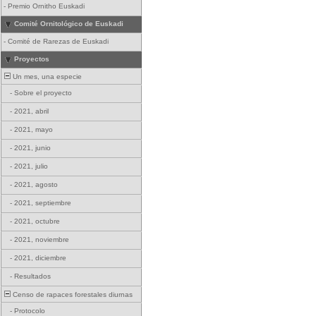
-
Premio Ornitho Euskadi
Comité Ornitológico de Euskadi
-
Comité de Rarezas de Euskadi
Proyectos
Un mes, una especie
-
Sobre el proyecto
-
2021, abril
-
2021, mayo
-
2021, junio
-
2021, julio
-
2021, agosto
-
2021, septiembre
-
2021, octubre
-
2021, noviembre
-
2021, diciembre
-
Resultados
Censo de rapaces forestales diurnas
-
Protocolo