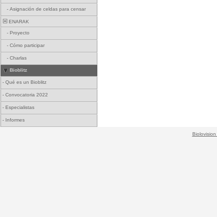
-
Asignación de celdas para censar
ENARAK
-
Proyecto
-
Cómo participar
-
Charlas
Bioblitz
-
Qué es un Bioblitz
-
Convocatoria 2022
-
Especialistas
-
Informes
Biolovision