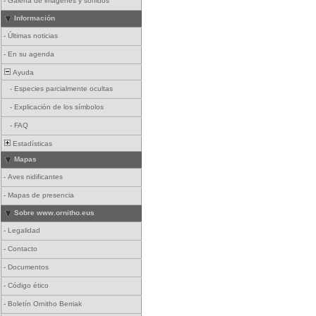
-
Galería de imágenes y sonidos
Información
-
Últimas noticias
-
En su agenda
Ayuda
-
Especies parcialmente ocultas
-
Explicación de los símbolos
-
FAQ
Estadísticas
Mapas
-
Aves nidificantes
-
Mapas de presencia
Sobre www.ornitho.eus
-
Legalidad
-
Contacto
-
Documentos
-
Código ético
-
Boletín Ornitho Berriak