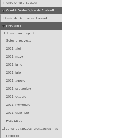
-
Premio Ornitho Euskadi
Comité Ornitológico de Euskadi
-
Comité de Rarezas de Euskadi
Proyectos
Un mes, una especie
-
Sobre el proyecto
-
2021, abril
-
2021, mayo
-
2021, junio
-
2021, julio
-
2021, agosto
-
2021, septiembre
-
2021, octubre
-
2021, noviembre
-
2021, diciembre
-
Resultados
Censo de rapaces forestales diurnas
-
Protocolo