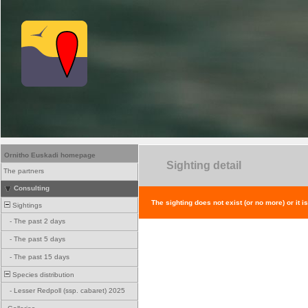
Ornitho Euskadi homepage
Sighting detail
The partners
Consulting
The sighting does not exist (or no more) or it i
Sightings
-
The past 2 days
-
The past 5 days
-
The past 15 days
Species distribution
-
Lesser Redpoll (ssp. cabaret) 2025