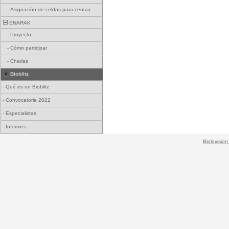
-
Asignación de celdas para censar
ENARAK
-
Proyecto
-
Cómo participar
-
Charlas
Bioblitz
-
Qué es un Bioblitz
-
Convocatoria 2022
-
Especialistas
-
Informes
Biolovision