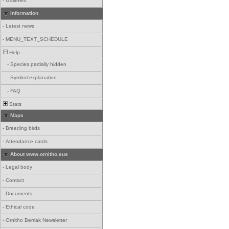
-
Galleries
Information
-
Latest news
-
MENU_TEXT_SCHEDULE
Help
-
Species partially hidden
-
Symbol explanation
-
FAQ
Stats
Maps
-
Breeding birds
-
Attendance cards
About www.ornitho.eus
-
Legal body
-
Contact
-
Documents
-
Ethical code
-
Ornitho Berriak Newsletter