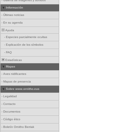
-
Galería de imágenes y sonidos
Información
-
Últimas noticias
-
En su agenda
Ayuda
-
Especies parcialmente ocultas
-
Explicación de los símbolos
-
FAQ
Estadísticas
Mapas
-
Aves nidificantes
-
Mapas de presencia
Sobre www.ornitho.eus
-
Legalidad
-
Contacto
-
Documentos
-
Código ético
-
Boletín Ornitho Berriak