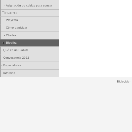
-
Asignación de celdas para censar
ENARAK
-
Proyecto
-
Cómo participar
-
Charlas
Bioblitz
-
Qué es un Bioblitz
-
Convocatoria 2022
-
Especialistas
-
Informes
Biolovision