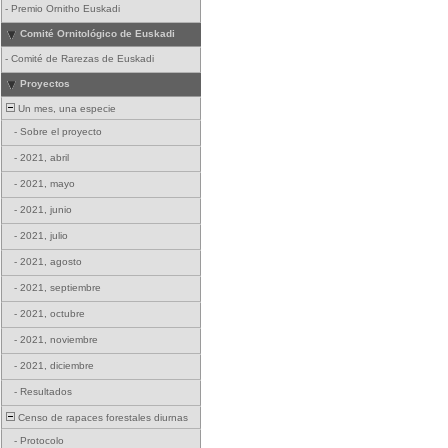
-
Premio Ornitho Euskadi
Comité Ornitológico de Euskadi
-
Comité de Rarezas de Euskadi
Proyectos
Un mes, una especie
-
Sobre el proyecto
-
2021, abril
-
2021, mayo
-
2021, junio
-
2021, julio
-
2021, agosto
-
2021, septiembre
-
2021, octubre
-
2021, noviembre
-
2021, diciembre
-
Resultados
Censo de rapaces forestales diurnas
-
Protocolo