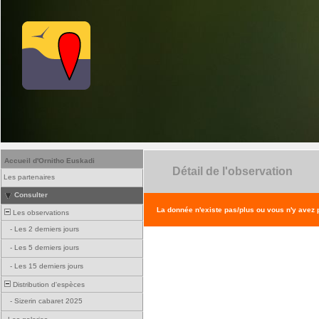
Accueil d'Ornitho Euskadi
Détail de l'observation
Les partenaires
Consulter
La donnée n'existe pas/plus ou vous n'y avez
Les observations
-
Les 2 derniers jours
-
Les 5 derniers jours
-
Les 15 derniers jours
Distribution d'espèces
-
Sizerin cabaret 2025