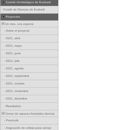
Comité Ornitológico de Euskadi
-
Comité de Rarezas de Euskadi
Proyectos
Un mes, una especie
-
Sobre el proyecto
-
2021, abril
-
2021, mayo
-
2021, junio
-
2021, julio
-
2021, agosto
-
2021, septiembre
-
2021, octubre
-
2021, noviembre
-
2021, diciembre
-
Resultados
Censo de rapaces forestales diurnas
-
Protocolo
-
Asignación de celdas para censar