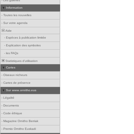
-
Les galeries
Information
-
Toutes les nouvelles
-
Sur votre agenda
Aide
-
Espèces à publication limitée
-
Explication des symboles
-
les FAQs
Statistiques d'utilisation
Cartes
-
Oiseaux nicheurs
-
Cartes de présence
Sur www.ornitho.eus
-
Légalité
-
Documents
-
Code éthique
-
Magazine Ornitho Berriak
-
Premio Ornitho Euskadi