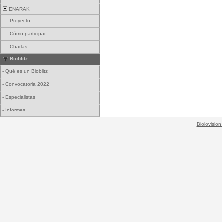
ENARAK
-
Proyecto
-
Cómo participar
-
Charlas
Bioblitz
-
Qué es un Bioblitz
-
Convocatoria 2022
-
Especialistas
-
Informes
Biolovision