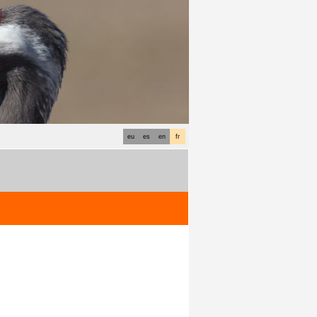
eu
es
en
fr