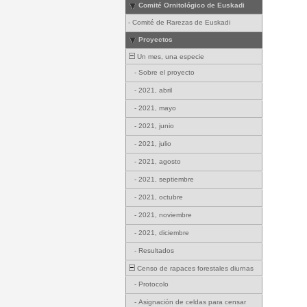
Comité Ornitológico de Euskadi
-
Comité de Rarezas de Euskadi
Proyectos
Un mes, una especie
-
Sobre el proyecto
-
2021, abril
-
2021, mayo
-
2021, junio
-
2021, julio
-
2021, agosto
-
2021, septiembre
-
2021, octubre
-
2021, noviembre
-
2021, diciembre
-
Resultados
Censo de rapaces forestales diurnas
-
Protocolo
-
Asignación de celdas para censar