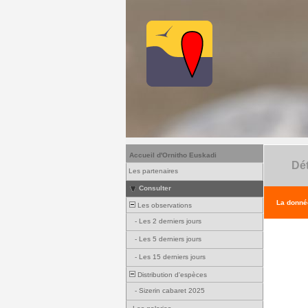
Accueil d'Ornitho Euskadi
Dét
Les partenaires
Consulter
La donnée
Les observations
-
Les 2 derniers jours
-
Les 5 derniers jours
-
Les 15 derniers jours
Distribution d'espèces
-
Sizerin cabaret 2025