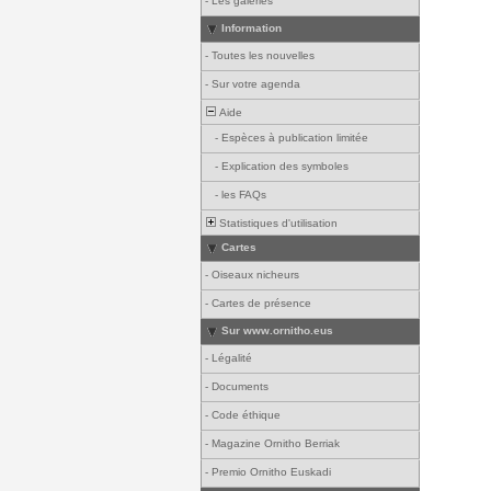
-
Les galeries
Information
-
Toutes les nouvelles
-
Sur votre agenda
Aide
-
Espèces à publication limitée
-
Explication des symboles
-
les FAQs
Statistiques d'utilisation
Cartes
-
Oiseaux nicheurs
-
Cartes de présence
Sur www.ornitho.eus
-
Légalité
-
Documents
-
Code éthique
-
Magazine Ornitho Berriak
-
Premio Ornitho Euskadi