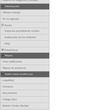
-
Galería de imágenes y sonidos
Información
-
Últimas noticias
-
En su agenda
Ayuda
-
Especies parcialmente ocultas
-
Explicación de los símbolos
-
FAQ
Estadísticas
Mapas
-
Aves nidificantes
-
Mapas de presencia
Sobre www.ornitho.eus
-
Legalidad
-
Contacto
-
Documentos
-
Código ético
-
Boletín Ornitho Berriak