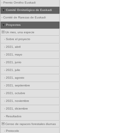
-
Premio Ornitho Euskadi
Comité Ornitológico de Euskadi
-
Comité de Rarezas de Euskadi
Proyectos
Un mes, una especie
-
Sobre el proyecto
-
2021, abril
-
2021, mayo
-
2021, junio
-
2021, julio
-
2021, agosto
-
2021, septiembre
-
2021, octubre
-
2021, noviembre
-
2021, diciembre
-
Resultados
Censo de rapaces forestales diurnas
-
Protocolo