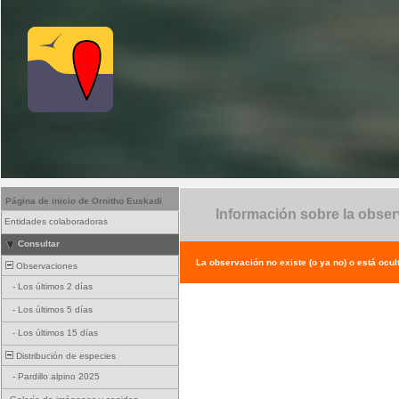
Página de inicio de Ornitho Euskadi
Información sobre la obse
Entidades colaboradoras
Consultar
La observación no existe (o ya no) o está ocul
Observaciones
-
Los últimos 2 días
-
Los últimos 5 días
-
Los últimos 15 días
Distribución de especies
-
Pardillo alpino 2025