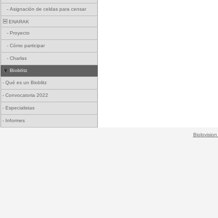
-
Asignación de celdas para censar
ENARAK
-
Proyecto
-
Cómo participar
-
Charlas
Bioblitz
-
Qué es un Bioblitz
-
Convocatoria 2022
-
Especialistas
-
Informes
Biolovision