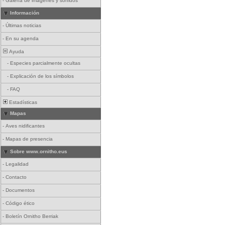
-
Galería de imágenes y sonidos
Información
-
Últimas noticias
-
En su agenda
Ayuda
-
Especies parcialmente ocultas
-
Explicación de los símbolos
-
FAQ
Estadísticas
Mapas
-
Aves nidificantes
-
Mapas de presencia
Sobre www.ornitho.eus
-
Legalidad
-
Contacto
-
Documentos
-
Código ético
-
Boletín Ornitho Berriak