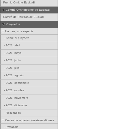
-
Premio Ornitho Euskadi
Comité Ornitológico de Euskadi
-
Comité de Rarezas de Euskadi
Proyectos
Un mes, una especie
-
Sobre el proyecto
-
2021, abril
-
2021, mayo
-
2021, junio
-
2021, julio
-
2021, agosto
-
2021, septiembre
-
2021, octubre
-
2021, noviembre
-
2021, diciembre
-
Resultados
Censo de rapaces forestales diurnas
-
Protocolo