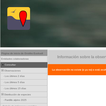
Página de inicio de Ornitho Euskadi
Información sobre la obse
Entidades colaboradoras
Consultar
La observación no existe (o ya no) o está ocul
Observaciones
-
Los últimos 2 días
-
Los últimos 5 días
-
Los últimos 15 días
Distribución de especies
-
Pardillo alpino 2025