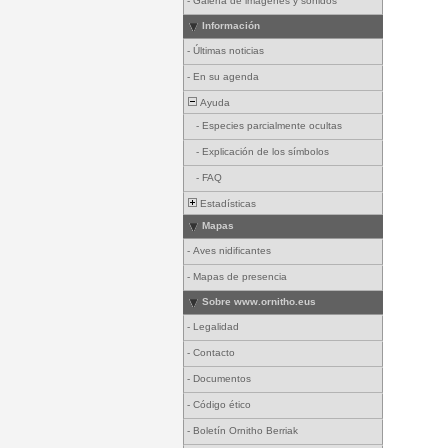
-
Galería de imágenes y sonidos
Información
-
Últimas noticias
-
En su agenda
Ayuda
-
Especies parcialmente ocultas
-
Explicación de los símbolos
-
FAQ
Estadísticas
Mapas
-
Aves nidificantes
-
Mapas de presencia
Sobre www.ornitho.eus
-
Legalidad
-
Contacto
-
Documentos
-
Código ético
-
Boletín Ornitho Berriak