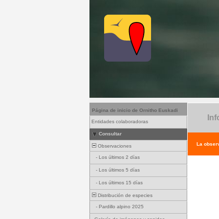
Página de inicio de Ornitho Euskadi
Inf
Entidades colaboradoras
Consultar
La observ
Observaciones
-
Los últimos 2 días
-
Los últimos 5 días
-
Los últimos 15 días
Distribución de especies
-
Pardillo alpino 2025