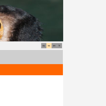
eu
es
en
fr