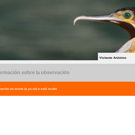
Visitante Anónimo
ormación sobre la observación
ación no existe (o ya no) o está oculta