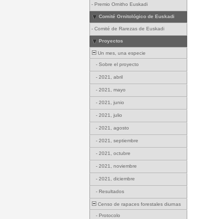
-
Premio Ornitho Euskadi
Comité Ornitológico de Euskadi
-
Comité de Rarezas de Euskadi
Proyectos
Un mes, una especie
-
Sobre el proyecto
-
2021, abril
-
2021, mayo
-
2021, junio
-
2021, julio
-
2021, agosto
-
2021, septiembre
-
2021, octubre
-
2021, noviembre
-
2021, diciembre
-
Resultados
Censo de rapaces forestales diurnas
-
Protocolo