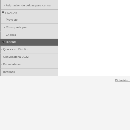
-
Asignación de celdas para censar
ENARAK
-
Proyecto
-
Cómo participar
-
Charlas
Bioblitz
-
Qué es un Bioblitz
-
Convocatoria 2022
-
Especialistas
-
Informes
Biolovision