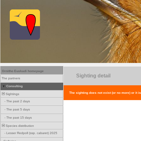
Ornitho Euskadi homepage
Sighting detail
The partners
Consulting
The sighting does not exist (or no more) or it i
Sightings
-
The past 2 days
-
The past 5 days
-
The past 15 days
Species distribution
-
Lesser Redpoll (ssp. cabaret) 2025