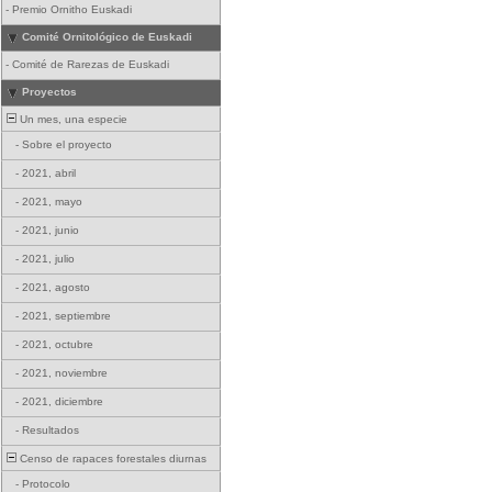
-
Premio Ornitho Euskadi
Comité Ornitológico de Euskadi
-
Comité de Rarezas de Euskadi
Proyectos
Un mes, una especie
-
Sobre el proyecto
-
2021, abril
-
2021, mayo
-
2021, junio
-
2021, julio
-
2021, agosto
-
2021, septiembre
-
2021, octubre
-
2021, noviembre
-
2021, diciembre
-
Resultados
Censo de rapaces forestales diurnas
-
Protocolo