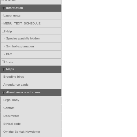
-
Galleries
Information
-
Latest news
-
MENU_TEXT_SCHEDULE
Help
-
Species partially hidden
-
Symbol explanation
-
FAQ
Stats
Maps
-
Breeding birds
-
Attendance cards
About www.ornitho.eus
-
Legal body
-
Contact
-
Documents
-
Ethical code
-
Ornitho Berriak Newsletter