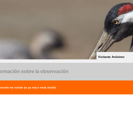
Visitante Anónimo
ormación sobre la observación
ación no existe (o ya no) o está oculta