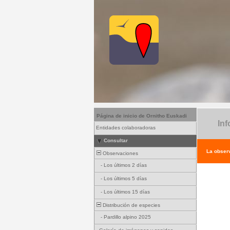
Página de inicio de Ornitho Euskadi
Inf
Entidades colaboradoras
Consultar
La observ
Observaciones
-
Los últimos 2 días
-
Los últimos 5 días
-
Los últimos 15 días
Distribución de especies
-
Pardillo alpino 2025