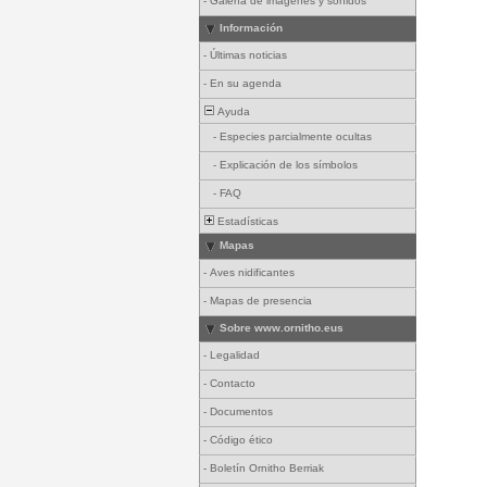
-
Galería de imágenes y sonidos
Información
-
Últimas noticias
-
En su agenda
Ayuda
-
Especies parcialmente ocultas
-
Explicación de los símbolos
-
FAQ
Estadísticas
Mapas
-
Aves nidificantes
-
Mapas de presencia
Sobre www.ornitho.eus
-
Legalidad
-
Contacto
-
Documentos
-
Código ético
-
Boletín Ornitho Berriak