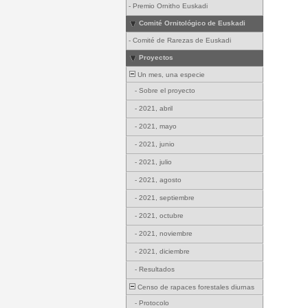
-
Premio Ornitho Euskadi
Comité Ornitológico de Euskadi
-
Comité de Rarezas de Euskadi
Proyectos
Un mes, una especie
-
Sobre el proyecto
-
2021, abril
-
2021, mayo
-
2021, junio
-
2021, julio
-
2021, agosto
-
2021, septiembre
-
2021, octubre
-
2021, noviembre
-
2021, diciembre
-
Resultados
Censo de rapaces forestales diurnas
-
Protocolo