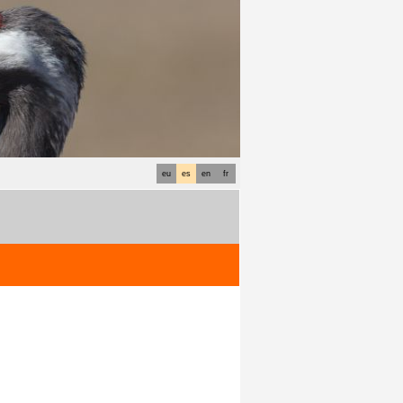
eu
es
en
fr