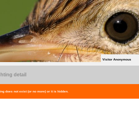
Visitor Anonymous
hting detail
ing does not exist (or no more) or it is hidden.