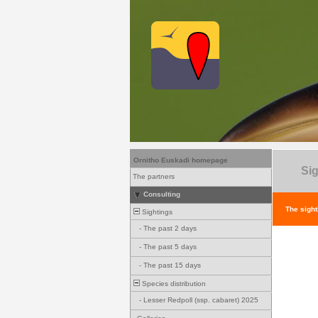
Ornitho Euskadi homepage
Sig
The partners
Consulting
The sight
Sightings
-
The past 2 days
-
The past 5 days
-
The past 15 days
Species distribution
-
Lesser Redpoll (ssp. cabaret) 2025