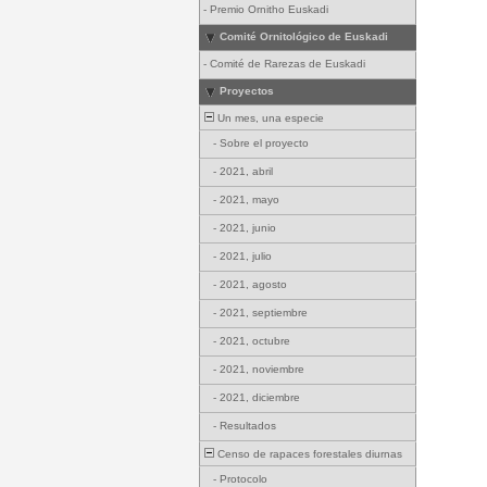
-
Premio Ornitho Euskadi
Comité Ornitológico de Euskadi
-
Comité de Rarezas de Euskadi
Proyectos
Un mes, una especie
-
Sobre el proyecto
-
2021, abril
-
2021, mayo
-
2021, junio
-
2021, julio
-
2021, agosto
-
2021, septiembre
-
2021, octubre
-
2021, noviembre
-
2021, diciembre
-
Resultados
Censo de rapaces forestales diurnas
-
Protocolo