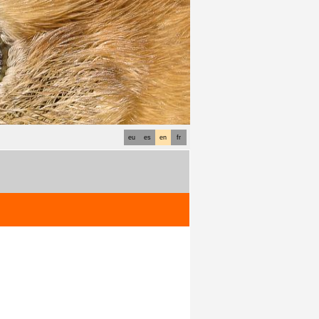
eu
es
en
fr