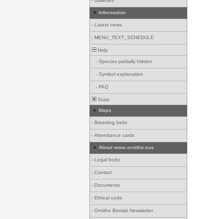
-
Galleries
Information
-
Latest news
-
MENU_TEXT_SCHEDULE
Help
-
Species partially hidden
-
Symbol explanation
-
FAQ
Stats
Maps
-
Breeding birds
-
Attendance cards
About www.ornitho.eus
-
Legal body
-
Contact
-
Documents
-
Ethical code
-
Ornitho Berriak Newsletter