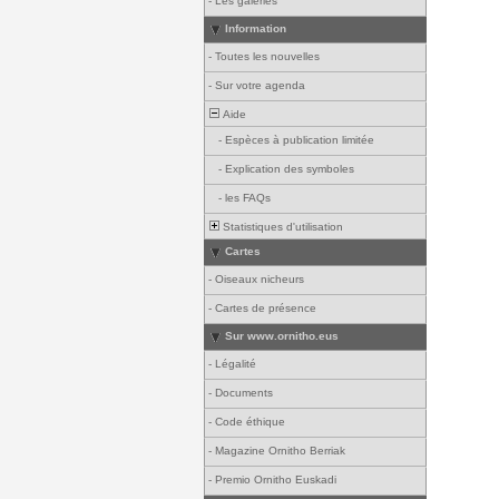
-
Les galeries
Information
-
Toutes les nouvelles
-
Sur votre agenda
Aide
-
Espèces à publication limitée
-
Explication des symboles
-
les FAQs
Statistiques d'utilisation
Cartes
-
Oiseaux nicheurs
-
Cartes de présence
Sur www.ornitho.eus
-
Légalité
-
Documents
-
Code éthique
-
Magazine Ornitho Berriak
-
Premio Ornitho Euskadi