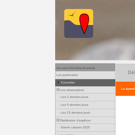
Accueil d'Ornitho Euskadi
Dét
Les partenaires
Consulter
La donnée
Les observations
-
Les 2 derniers jours
-
Les 5 derniers jours
-
Les 15 derniers jours
Distribution d'espèces
-
Sizerin cabaret 2025