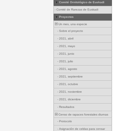
Comité Ornitológico de Euskadi
-
Comité de Rarezas de Euskadi
Proyectos
Un mes, una especie
-
Sobre el proyecto
-
2021, abril
-
2021, mayo
-
2021, junio
-
2021, julio
-
2021, agosto
-
2021, septiembre
-
2021, octubre
-
2021, noviembre
-
2021, diciembre
-
Resultados
Censo de rapaces forestales diurnas
-
Protocolo
-
Asignación de celdas para censar