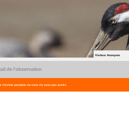
Visiteur Anonyme
ail de l'observation
 n'existe pas/plus ou vous n'y avez pas accès.