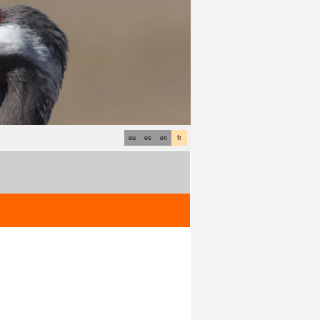
eu
es
en
fr