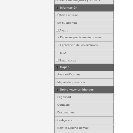
-
Galería de imágenes y sonidos
Información
-
Últimas noticias
-
En su agenda
Ayuda
-
Especies parcialmente ocultas
-
Explicación de los símbolos
-
FAQ
Estadísticas
Mapas
-
Aves nidificantes
-
Mapas de presencia
Sobre www.ornitho.eus
-
Legalidad
-
Contacto
-
Documentos
-
Código ético
-
Boletín Ornitho Berriak