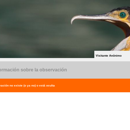
Visitante Anónimo
ormación sobre la observación
ación no existe (o ya no) o está oculta