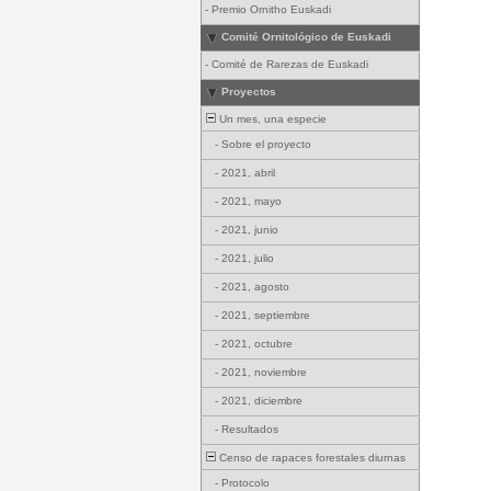
-
Premio Ornitho Euskadi
Comité Ornitológico de Euskadi
-
Comité de Rarezas de Euskadi
Proyectos
Un mes, una especie
-
Sobre el proyecto
-
2021, abril
-
2021, mayo
-
2021, junio
-
2021, julio
-
2021, agosto
-
2021, septiembre
-
2021, octubre
-
2021, noviembre
-
2021, diciembre
-
Resultados
Censo de rapaces forestales diurnas
-
Protocolo