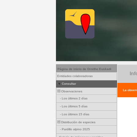
Página de inicio de Ornitho Euskadi
Inf
Entidades colaboradoras
Consultar
La observ
Observaciones
-
Los últimos 2 días
-
Los últimos 5 días
-
Los últimos 15 días
Distribución de especies
-
Pardillo alpino 2025