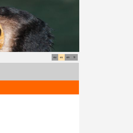
eu
es
en
fr